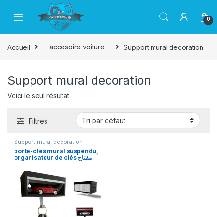
Passer à la navigation
Aller au contenu
0
Accueil
accesoire voiture
Support mural decoration
Support mural decoration
Voici le seul résultat
Filtres
Support mural decoration
porte-clés mural suspendu,
organisateur de clés مفتاح
سيارات للمرآب – مجسم صغير مع
باب قابل للفتح