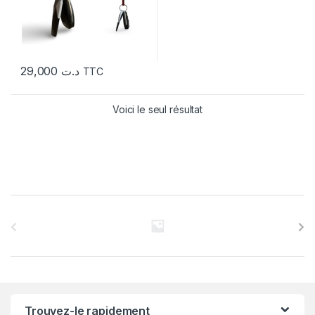
29,000
د.ت
TTC
Voici le seul résultat
C
a
r
r
Trouvez-le rapidement