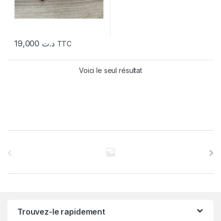
19,000
د.ت
TTC
Voici le seul résultat
C
a
r
r
Trouvez-le rapidement
o