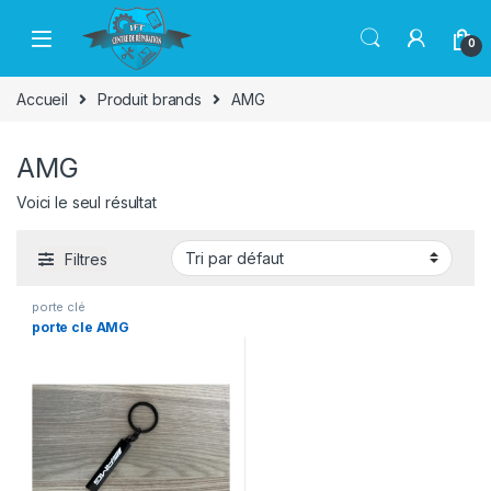
Passer à la navigation
Aller au contenu
0
Accueil
Produit brands
AMG
AMG
Voici le seul résultat
Filtres
porte clé
porte cle AMG