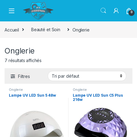
Passer à la navigation
Aller au contenu
0
Accueil
Beauté et Soin
Onglerie
Onglerie
7 résultats affichés
Filtres
Onglerie
Onglerie
Lampe UV LED Sun 5 48w
Lampe UV LED Sun C5 Plus
216w