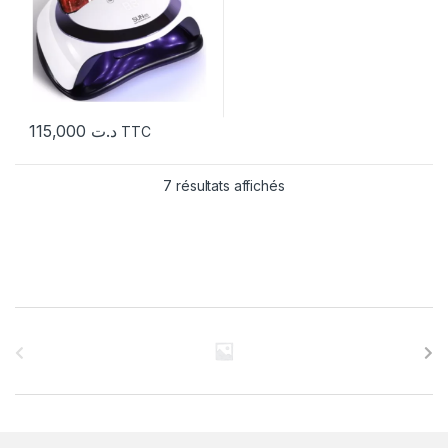
115,000
د.ت
TTC
7 résultats affichés
C
a
r
r