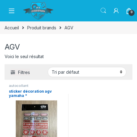
Passer à la navigation
Aller au contenu
0
Accueil
Produit brands
AGV
AGV
Voici le seul résultat
Filtres
autocollant
sticker décoration agv
yamaha *