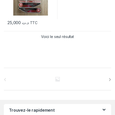
25,000
د.ت
TTC
Voici le seul résultat
C
a
r
r
Trouvez-le rapidement
o