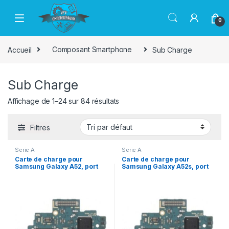
Passer à la navigation
Aller au contenu
0
Accueil
Composant Smartphone
Sub Charge
Sub Charge
Affichage de 1–24 sur 84 résultats
Filtres
Serie A
Serie A
Carte de charge pour
Carte de charge pour
Samsung Galaxy A52, port
Samsung Galaxy A52s, port
de charge, plaque, ruban,
de charge, plaque, ruban,
prise, connecteur USB,
prise, connecteur USB,
remplacement, câble
remplacement, câble
flexible, pièces de rechange
flexible, pièces de rechange
Original
Original