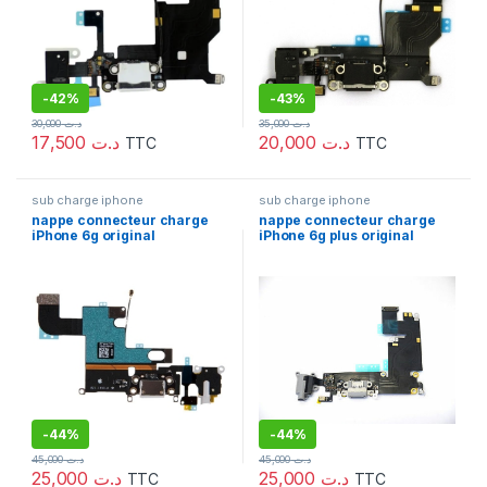
-
42%
-
43%
30,000
د.ت
35,000
د.ت
17,500
د.ت
20,000
د.ت
TTC
TTC
sub charge iphone
sub charge iphone
nappe connecteur charge
nappe connecteur charge
iPhone 6g original
iPhone 6g plus original
-
44%
-
44%
45,000
د.ت
45,000
د.ت
25,000
د.ت
25,000
د.ت
TTC
TTC