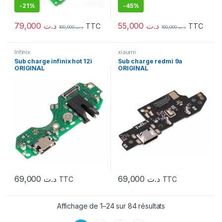
-
21%
-
45%
79,000
د.ت
55,000
د.ت
TTC
TTC
100,000
د.ت
100,000
د.ت
Infinix
xiaumi
Sub charge infinix hot 12i
Sub charge redmi 9a
ORIGINAL
ORIGINAL
69,000
د.ت
69,000
د.ت
TTC
TTC
Affichage de 1–24 sur 84 résultats