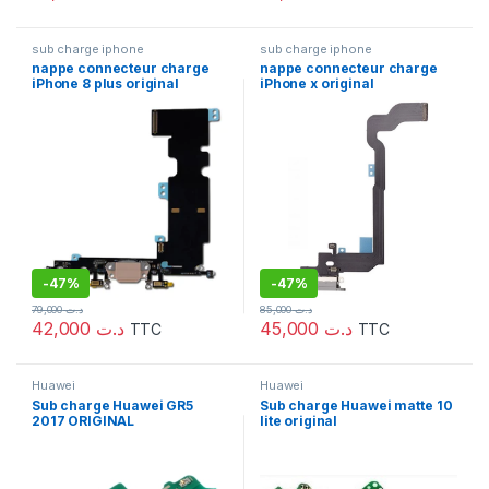
sub charge iphone
sub charge iphone
nappe connecteur charge
nappe connecteur charge
iPhone 8 plus original
iPhone x original
-
47%
-
47%
79,000
د.ت
85,000
د.ت
42,000
د.ت
45,000
د.ت
TTC
TTC
Huawei
Huawei
Sub charge Huawei GR5
Sub charge Huawei matte 10
2017 ORIGINAL
lite original