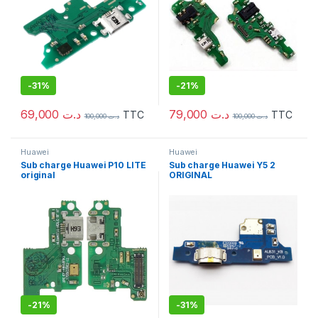
-
31%
-
21%
69,000
د.ت
79,000
د.ت
TTC
TTC
100,000
د.ت
100,000
د.ت
Huawei
Huawei
Sub charge Huawei P10 LITE
Sub charge Huawei Y5 2
original
ORIGINAL
-
21%
-
31%