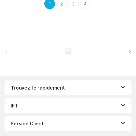
1
2
3
4
C
a
r
r
Trouvez-le rapidement
o
u
IFT
s
Service Client
e