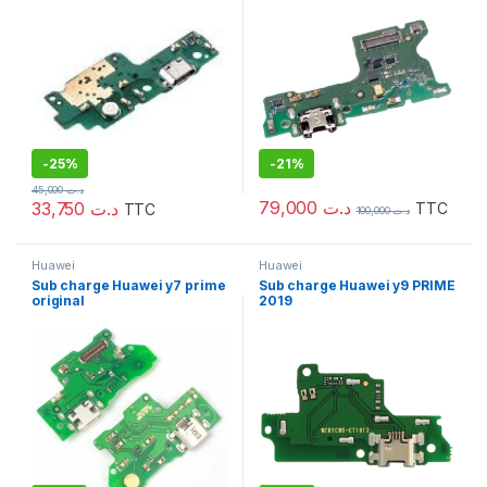
-
25%
-
21%
45,000
د.ت
79,000
د.ت
33,750
د.ت
TTC
TTC
100,000
د.ت
Huawei
Huawei
Sub charge Huawei y7 prime
Sub charge Huawei y9 PRIME
original
2019