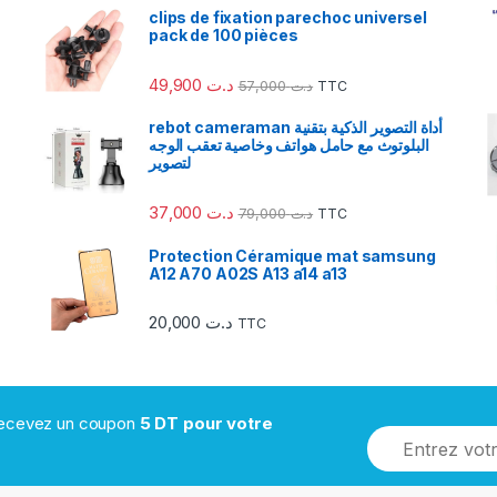
clips de fixation parechoc universel
pack de 100 pièces
49,900
د.ت
57,000
د.ت
TTC
rebot cameraman أداة التصوير الذكية بتقنية
البلوتوث مع حامل هواتف وخاصية تعقب الوجه
لتصوير
37,000
د.ت
79,000
د.ت
TTC
Protection Céramique mat samsung
A12 A70 A02S A13 a14 a13
20,000
د.ت
TTC
 recevez un coupon
5 DT pour votre