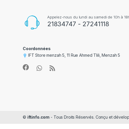
e
Appelez-nous du lundi au samedi de 10h à 18h
s
21834747 - 27241118
Coordonnées
IFT Store menzah 5, 11 Rue Ahmed Tlili, Menzah 5
©
iftinfo.com
- Tous Droits Réservés. Conçu et dével