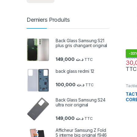
Derniers Produits
Back Glass Samsung S21
plus gris changant original
-
33
149,000
د.ت
TTC
TTC
back glass redmi 12
100,000
د.ت
TTC
Tactil
TACT
CORE
Back Glass Samsung S24
ultra noir original
149,000
د.ت
TTC
Afficheur Samsung Z Fold
5 interne big original f946