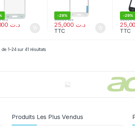
%
-
29%
-
29%
35,000
د.ت
35,000
د.ت
35,000
25,000
د.ت
25,000
د.ت
TTC
TTC
 de 1–24 sur 41 résultats
Produits Les Plus Vendus