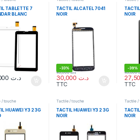
IL TABLETTE 7
TACTIL ALCATEL 7041
TACTI
NDAR BLANC
NOIR
NOIR
-
33%
-
39%
45,000
د.ت
45,000
35,000
د.ت
30,000
د.ت
TTC
TTC
e / touche
Tactile / touche
Tactile /
IL HUAWEI Y3 2 3G
TACTIL HUAWEI Y3 2 3G
TACTIL
D
NOIR
NOIR