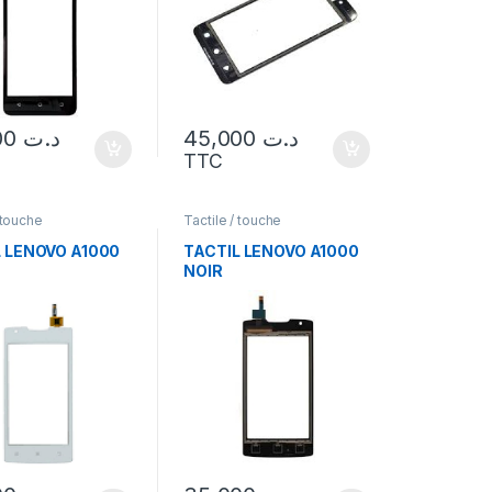
35,000
د.ت
45,000
د.ت
TTC
 touche
Tactile / touche
L LENOVO A1000
TACTIL LENOVO A1000
C
NOIR