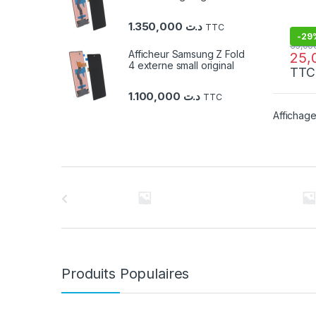
1.350,000
د.ت
TTC
-
29
Afficheur Samsung Z Fold
4 externe small original
TTC
1.100,000
د.ت
TTC
Affichage
C
a
r
r
Produits Populaires
o