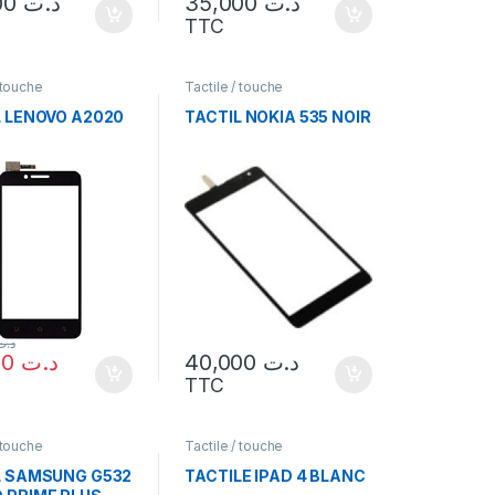
35,000
د.ت
35,000
د.ت
TTC
 touche
Tactile / touche
L LENOVO A2020
TACTIL NOKIA 535 NOIR
د.ت
27,500
د.ت
40,000
د.ت
TTC
 touche
Tactile / touche
L SAMSUNG G532
TACTILE IPAD 4 BLANC