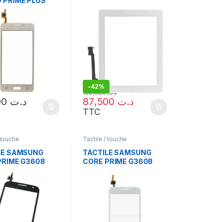
 PRIME PLUS
-
42%
150,000
د.ت
40,000
د.ت
87,500
د.ت
TTC
 touche
Tactile / touche
LE SAMSUNG
TACTILE SAMSUNG
PRIME G3608
CORE PRIME G3608
SILVER