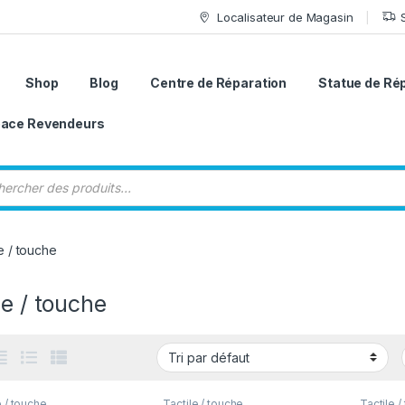
Localisateur de Magasin
Shop
Blog
Centre de Réparation
Statue de Ré
ace Revendeurs
 de produits
e / touche
le / touche
e / touche
Tactile / touche
Tactile /