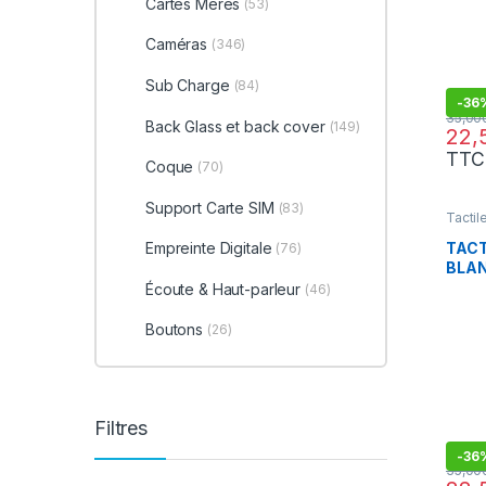
Cartes Mères
(53)
Caméras
(346)
Sub Charge
(84)
-
36
Back Glass et back cover
(149)
TTC
Coque
(70)
Support Carte SIM
(83)
Tactil
TACT
Empreinte Digitale
(76)
BLA
Écoute & Haut-parleur
(46)
Boutons
(26)
Filtres
-
36