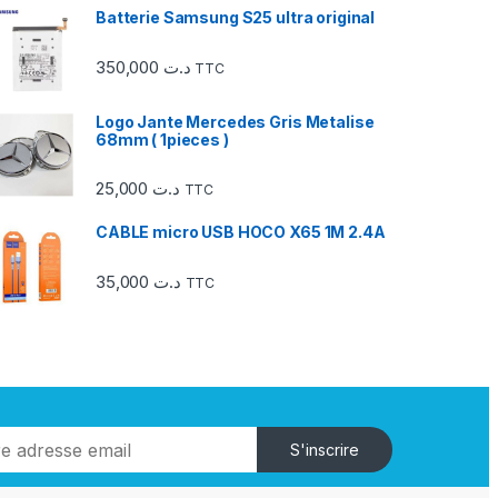
Batterie Samsung S25 ultra original
350,000
د.ت
TTC
Logo Jante Mercedes Gris Metalise
68mm ( 1pieces )
25,000
د.ت
TTC
CABLE micro USB HOCO X65 1M 2.4A
35,000
د.ت
TTC
S'inscrire