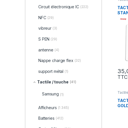
Circuit électronique IC
(222)
TACT
STA
NFC
(29)
vibreur
(3)
S PEN
(29)
antenne
(4)
Nappe charge flex
(32)
support métal
(1)
TTC
Tactile / touche
(41)
Tactil
Samsung
(1)
TACT
GOL
Afficheurs
(1 345)
Batteries
(412)