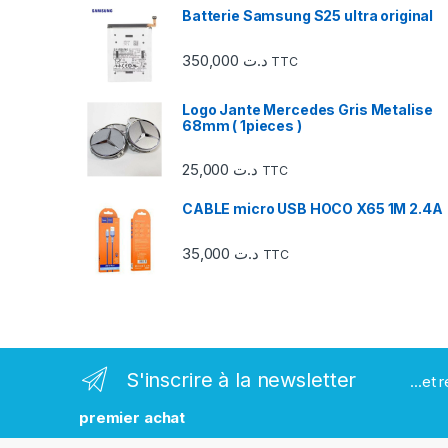
u
Batterie Samsung S25 ultra original
s
350,000
د.ت
TTC
e
Logo Jante Mercedes Gris Metalise
l
68mm ( 1pieces )
d
25,000
د.ت
TTC
e
CABLE micro USB HOCO X65 1M 2.4A
s
35,000
د.ت
TTC
m
a
r
S'inscrire à la newsletter
...et
q
premier achat
u