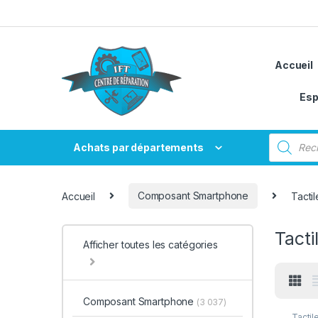
Passer à la navigation
Aller au contenu
Accueil
Esp
Recherche
Achats par départements
Accueil
Composant Smartphone
Tactil
Tacti
Afficher toutes les catégories
Composant Smartphone
(3 037)
Tactil