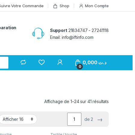
Suivre Votre Commande
Shop
Mon Compte
paration
Support
21834747 - 27241118
Email: info@iftinfo.com
0,000
د.ت
0
Affichage de 1–24 sur 41 résultats
→
de 2
 touche
Tactile / touche