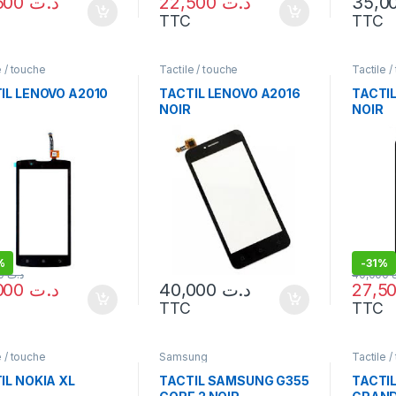
22,500
د.ت
22,500
د.ت
TTC
TTC
e / touche
Tactile / touche
Tactile /
IL LENOVO A2010
TACTIL LENOVO A2016
TACTI
NOIR
NOIR
%
-
31%
40,000
د.ت
40,000
25,000
د.ت
40,000
د.ت
TTC
TTC
e / touche
Samsung
Tactile /
IL NOKIA XL
TACTIL SAMSUNG G355
TACTI