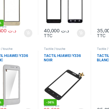
%
35,000
د.ت
22,500
د.ت
40,000
د.ت
TTC
TTC
e / touche
Tactile / touche
Tactile /
IL HUAWEI Y336
TACTIL HUAWEI Y336
TACTI
NC
NOIR
BLAN
%
-
36%
35,000
د.ت
35,000
د.ت