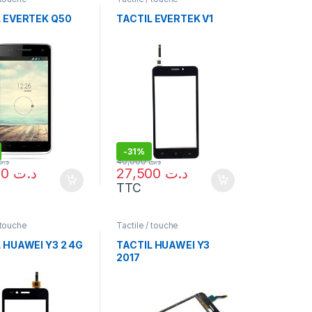
L EVERTEK Q50
TACTIL EVERTEK V1
-
31%
د.ت
40,000
د.ت
27,500
د.ت
27,500
د.ت
TTC
 touche
Tactile / touche
 HUAWEI Y3 2 4G
TACTIL HUAWEI Y3
2017