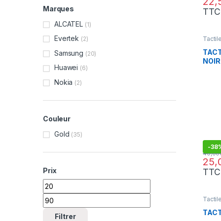
Marques
TTC
ALCATEL
(1)
Evertek
Tactil
(2)
TACT
Samsung
(20)
NOIR
Huawei
(6)
Nokia
(2)
Couleur
Gold
(35)
-
38
Prix
TTC
Prix min
Prix max
Tactil
TACT
Filtrer