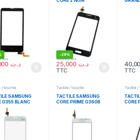
CORE 2 NOIR
GRAND
GOLD
%
-
29%
45,000
د.ت
35,000
د.ت
30,000
د.ت
25,000
د.ت
TTC
TTC
e / touche
Tactile / touche
Tactile /
ILE SAMSUNG
TACTILE SAMSUNG
TACTI
 G355 BLANC
CORE PRIME G3608
CORE 
BLANC
NOIR