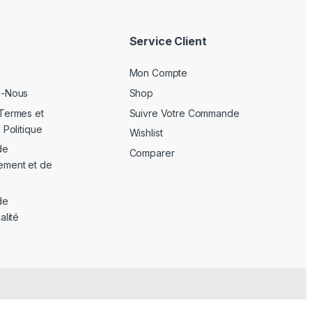
Service Client
Mon Compte
z-Nous
Shop
Termes et
Suivre Votre Commande
 Politique
Wishlist
de
Comparer
ement et de
de
alité