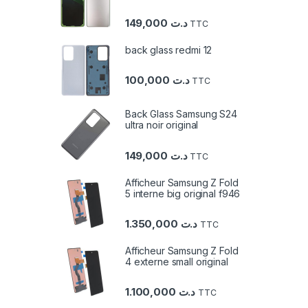
149,000
د.ت
TTC
back glass redmi 12
100,000
د.ت
TTC
Back Glass Samsung S24
ultra noir original
149,000
د.ت
TTC
Afficheur Samsung Z Fold
5 interne big original f946
1.350,000
د.ت
TTC
Afficheur Samsung Z Fold
4 externe small original
1.100,000
د.ت
TTC