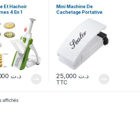
e Et Hachoir
Mini Machine De
mes 4 En 1
Cachetage Portative
Pour Sac En Plastique
45,000
د.ت
25,000
د.ت
TTC
s affichés