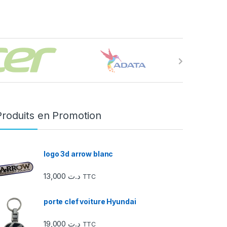
Produits en Promotion
logo 3d arrow blanc
13,000
د.ت
TTC
porte clef voiture Hyundai
19,000
د.ت
TTC