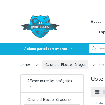
Passer à la navigation
Aller au contenu
Accueil
Esp
Recherche
Achats par départements
Accueil
Cuisine et Électroménager
Ust
Usten
Afficher toutes les catégories
Cuisine et Électroménager
(2)
Ustens