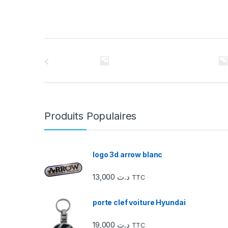
C
a
r
r
Produits Populaires
o
u
logo 3d arrow blanc
s
13,000
د.ت
TTC
e
porte clef voiture Hyundai
l
19,000
د.ت
TTC