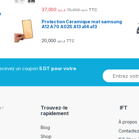
37,000
د.ت
79,000
د.ت
TTC
e
Protection Céramique mat samsung
A12 A70 A02S A13 a14 a13
20,000
د.ت
TTC
 recevez un coupon
5 DT pour votre
Trouvez-le
IFT
 !
rapidement
À propos
Blog
Contacte
Shop