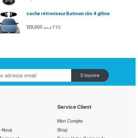
cache rétroviseur Batman clio 4 gtline
129,000
د.ت
TTC
S'inscrire
Service Client
Mon Compte
z-Nous
Shop