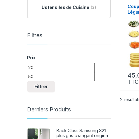
Coup
Ustensiles de Cuisine
(2)
Légu
Filtres
Prix
Prix min
Prix max
TTC
Filtrer
2 résultat
Derniers Produits
Back Glass Samsung S21
plus gris changant original