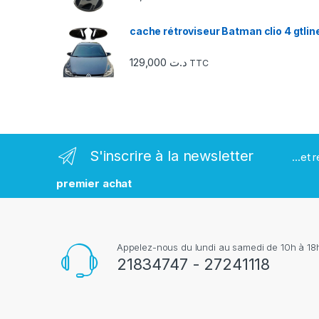
d
e
cache rétroviseur Batman clio 4 gtlin
s
129,000
د.ت
TTC
m
a
r
S'inscrire à la newsletter
...et
q
premier achat
u
e
Appelez-nous du lundi au samedi de 10h à 18h
s
21834747 - 27241118