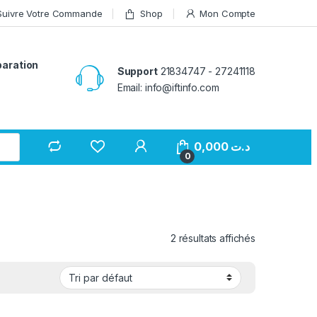
Suivre Votre Commande
Shop
Mon Compte
paration
Support
21834747 - 27241118
Email: info@iftinfo.com
0,000
د.ت
0
2 résultats affichés