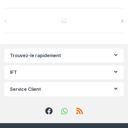
C
a
r
r
Trouvez-le rapidement
o
u
IFT
s
Service Client
e
l
d
e