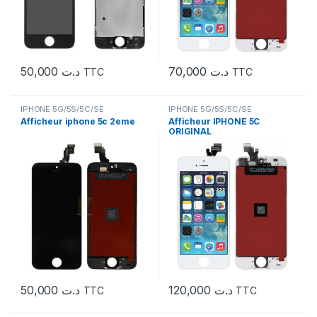
50,000
د.ت
70,000
د.ت
TTC
TTC
IPHONE 5G/5S/5C/SE
IPHONE 5G/5S/5C/SE
Afficheur iphone 5c 2eme
Afficheur IPHONE 5C
ORIGINAL
50,000
د.ت
120,000
د.ت
TTC
TTC