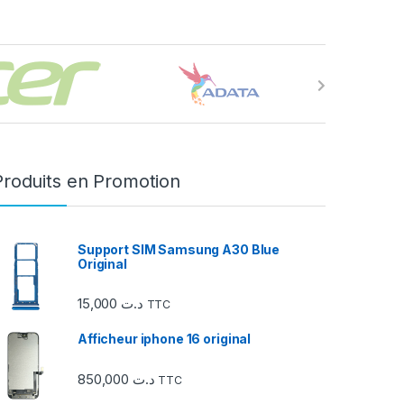
Produits en Promotion
Support SIM Samsung A30 Blue
Original
15,000
د.ت
TTC
Afficheur iphone 16 original
850,000
د.ت
TTC