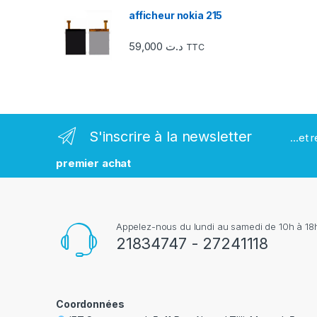
e
afficheur nokia 215
s
59,000
د.ت
TTC
m
a
r
S'inscrire à la newsletter
...et
q
premier achat
u
e
Appelez-nous du lundi au samedi de 10h à 18h
s
21834747 - 27241118
Coordonnées