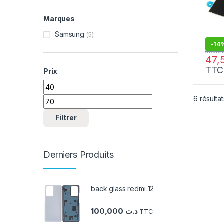
Marques
Samsung
(5)
-
14
TTC
Prix
Prix min
Prix max
6 résultat
Filtrer
Derniers Produits
back glass redmi 12
100,000
د.ت
TTC