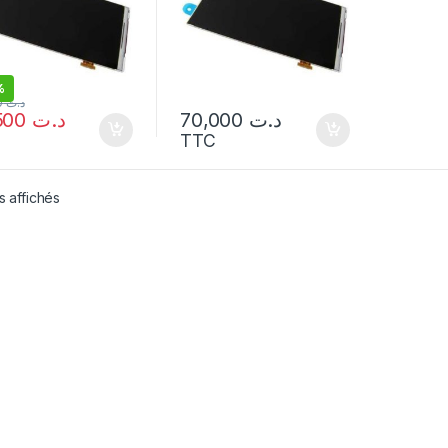
%
55,000
د.ت
47,500
د.ت
70,000
د.ت
TTC
s affichés