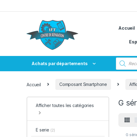
Passer à la navigation
Aller au contenu
Accueil
Esp
Recherche
Achats par départements
Accueil
Composant Smartphone
Aff
G sér
Afficher toutes les catégories
E serie
(2)
G séri