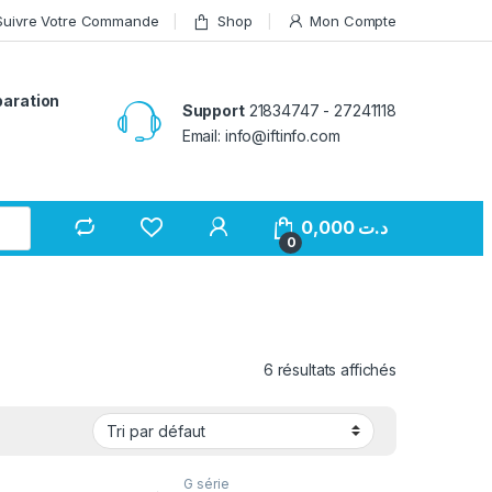
Suivre Votre Commande
Shop
Mon Compte
paration
Support
21834747 - 27241118
Email: info@iftinfo.com
0,000
د.ت
0
6 résultats affichés
G série