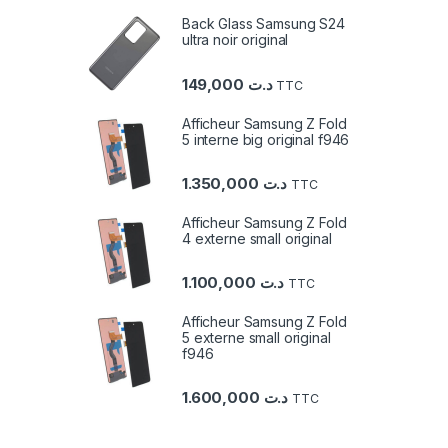
Back Glass Samsung S24
ultra noir original
149,000
د.ت
TTC
Afficheur Samsung Z Fold
5 interne big original f946
1.350,000
د.ت
TTC
Afficheur Samsung Z Fold
4 externe small original
1.100,000
د.ت
TTC
Afficheur Samsung Z Fold
5 externe small original
f946
1.600,000
د.ت
TTC