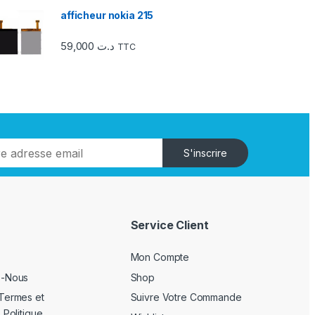
afficheur nokia 215
59,000
د.ت
TTC
S'inscrire
Service Client
Mon Compte
z-Nous
Shop
Termes et
Suivre Votre Commande
 Politique