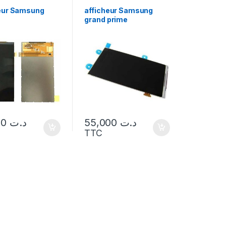
eur Samsung
afficheur Samsung
grand prime
50,000
د.ت
55,000
د.ت
TTC