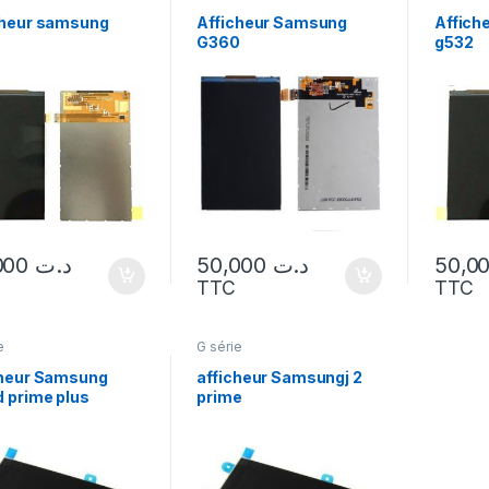
cheur samsung
Afficheur Samsung
Affich
G360
g532
50,000
د.ت
50,000
د.ت
TTC
TTC
e
G série
cheur Samsung
afficheur Samsungj 2
d prime plus
prime