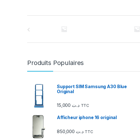
C
a
r
r
Produits Populaires
o
u
Support SIM Samsung A30 Blue
Original
s
15,000
د.ت
TTC
e
Afficheur iphone 16 original
l
850,000
د.ت
d
TTC