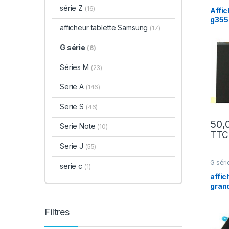
série Z
(16)
Affi
g355
afficheur tablette Samsung
(17)
G série
(6)
Séries M
(23)
Serie A
(146)
Serie S
(46)
Serie Note
(10)
TTC
Serie J
(55)
G séri
serie c
(1)
affi
gran
Filtres