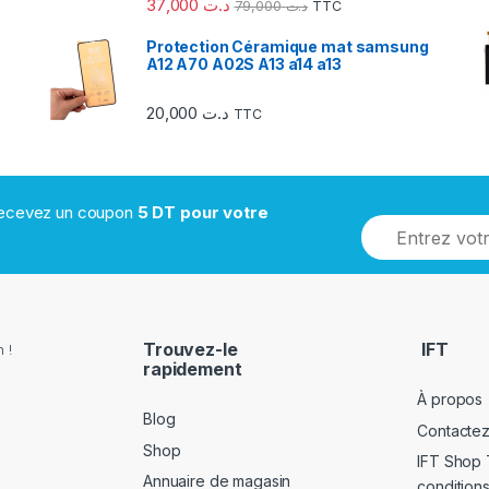
37,000
د.ت
79,000
د.ت
TTC
Protection Céramique mat samsung
A12 A70 A02S A13 a14 a13
20,000
د.ت
TTC
 recevez un coupon
5 DT pour votre
Trouvez-le
IFT
 !
rapidement
À propos
Blog
Contacte
Shop
IFT Shop 
Annuaire de magasin
conditions