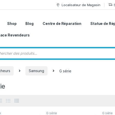
Localisateur de Magasin
Shop
Blog
Centre de Réparation
Statue de Ré
ace Revendeurs
 de produits
icheurs
Samsung
G série
ie
e
G série
G série