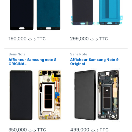
190,000
د.ت
299,000
د.ت
TTC
TTC
Serie Note
Serie Note
Afficheur Samsung note 8
Afficheur Samsung Note 9
ORIGINAL
Original
350,000
د.ت
499,000
د.ت
TTC
TTC