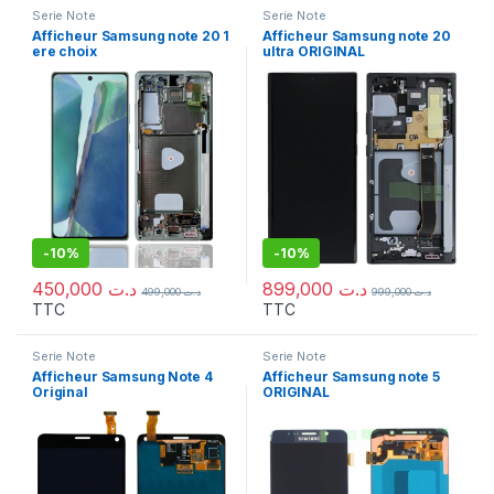
Serie Note
Serie Note
Afficheur Samsung note 20 1
Afficheur Samsung note 20
ere choix
ultra ORIGINAL
-
10%
-
10%
450,000
د.ت
899,000
د.ت
499,000
د.ت
999,000
د.ت
TTC
TTC
Serie Note
Serie Note
Afficheur Samsung Note 4
Afficheur Samsung note 5
Original
ORIGINAL