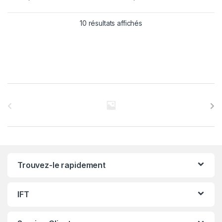
10 résultats affichés
C
a
r
r
Trouvez-le rapidement
o
u
IFT
s