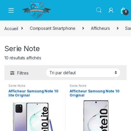
Passer à la navigation
Aller au contenu
0
Accueil
Composant Smartphone
Afficheurs
Sa
Serie Note
10 résultats affichés
Filtres
Serie Note
Serie Note
Afficheur Samsung Note 10
Afficheur Samsung Note 10
lite Original
Original