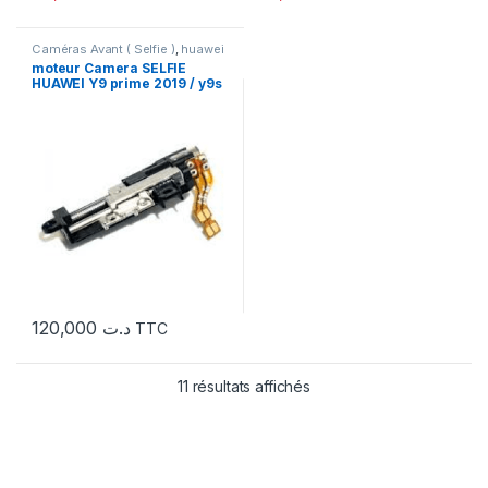
Caméras Avant ( Selfie )
,
huawei
moteur Camera SELFIE
HUAWEI Y9 prime 2019 / y9s
/ 9x ORIGINAL
120,000
د.ت
TTC
11 résultats affichés