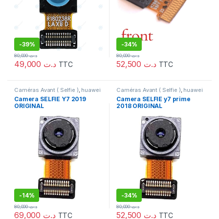
-
39%
-
34%
80,000
د.ت
80,000
د.ت
49,000
د.ت
52,500
د.ت
TTC
TTC
Caméras Avant ( Selfie )
,
huawei
Caméras Avant ( Selfie )
,
huawei
Camera SELFIE Y7 2019
Camera SELFIE y7 prime
ORIGINAL
2018 ORIGINAL
-
14%
-
34%
80,000
د.ت
80,000
د.ت
69,000
د.ت
52,500
د.ت
TTC
TTC