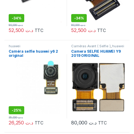
-
34%
-
34%
80,000
د.ت
80,000
د.ت
52,500
د.ت
52,500
د.ت
TTC
TTC
huawei
Caméras Avant ( Selfie )
,
huawei
Caméra selfie huawei y6 2
Camera SELFIE HUAWEI Y9
original
2019 ORIGINAL
-
25%
35,000
د.ت
26,250
د.ت
80,000
د.ت
TTC
TTC