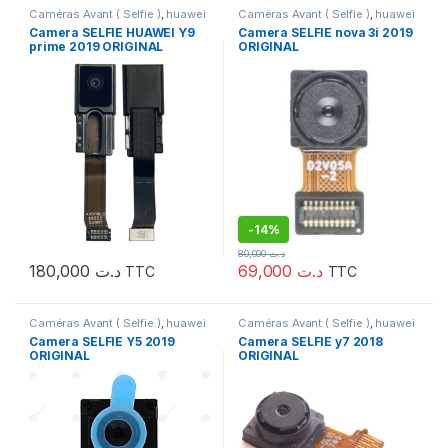
Caméras Avant ( Selfie )
,
huawei
Caméras Avant ( Selfie )
,
huawei
Camera SELFIE HUAWEI Y9
Camera SELFIE nova 3i 2019
prime 2019 ORIGINAL
ORIGINAL
-
14%
80,000
د.ت
180,000
د.ت
69,000
د.ت
TTC
TTC
Caméras Avant ( Selfie )
,
huawei
Caméras Avant ( Selfie )
,
huawei
Camera SELFIE Y5 2019
Camera SELFIE y7 2018
ORIGINAL
ORIGINAL