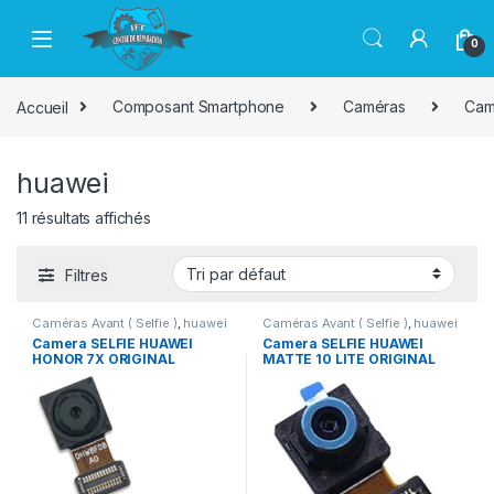
Passer à la navigation
Aller au contenu
0
Accueil
Composant Smartphone
Caméras
Camé
huawei
11 résultats affichés
Filtres
Caméras Avant ( Selfie )
,
huawei
Caméras Avant ( Selfie )
,
huawei
Camera SELFIE HUAWEI
Camera SELFIE HUAWEI
HONOR 7X ORIGINAL
MATTE 10 LITE ORIGINAL