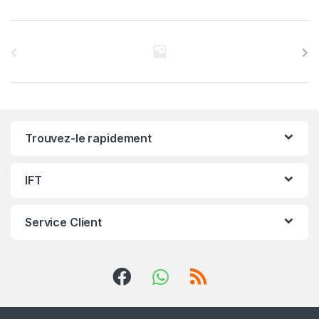
C
a
r
r
Trouvez-le rapidement
o
u
IFT
s
Service Client
e
l
d
e