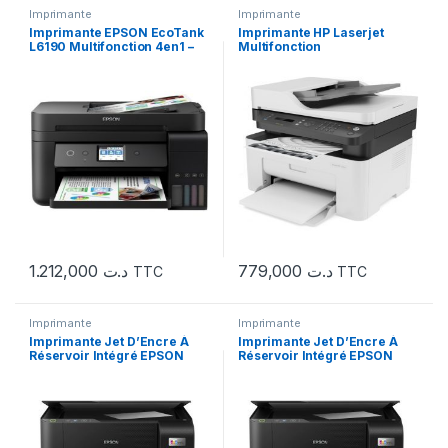
Imprimante
Imprimante
Imprimante EPSON EcoTank
Imprimante HP Laserjet
L6190 Multifonction 4en1 –
Multifonction
Recto/Verso
1.212,000
د.ت
779,000
د.ت
TTC
TTC
Imprimante
Imprimante
Imprimante Jet D’Encre À
Imprimante Jet D’Encre À
Réservoir Intégré EPSON
Réservoir Intégré EPSON
L3150
L3210