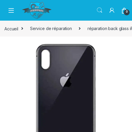
Passer à la navigation
Aller au contenu
0
Accueil
Service de réparation
réparation back glass 