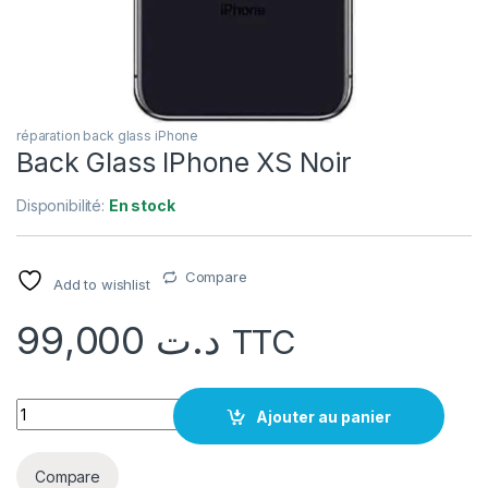
réparation back glass iPhone
Back Glass IPhone XS Noir
Disponibilité:
En stock
Compare
Add to wishlist
99,000
د.ت
TTC
quantité Back Glass IPhone XS Noir
Ajouter au panier
Compare