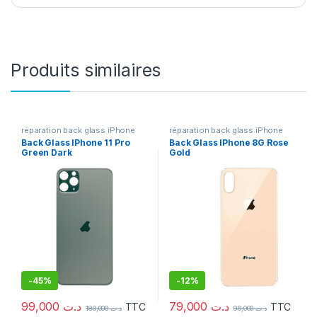
Produits similaires
réparation back glass iPhone
réparation back glass iPhone
Back Glass IPhone 11 Pro
Back Glass IPhone 8G Rose
Green Dark
Gold
-
45%
-
12%
99,000
د.ت
79,000
د.ت
TTC
TTC
180,000
د.ت
90,000
د.ت