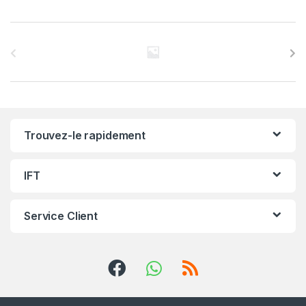
C
a
r
r
Trouvez-le rapidement
o
u
IFT
s
Service Client
e
l
d