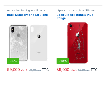
réparation back glass iPhone
réparation back glass iPhone
Back Glass IPhone XR Blanc
Back Glass IPhone 8 Plus
Rouge
-
18%
-
10%
99,000
د.ت
89,000
د.ت
TTC
TTC
120,000
د.ت
99,000
د.ت