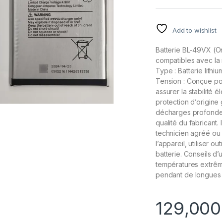
Add to wishlist
Batterie
BL-49VX
(Or
compatibles
avec
la
Type
:
Batterie
lithiu
Tension
:
Conçue
po
assurer
la
stabilité
él
protection
d’origine
décharges
profonde
qualité
du
fabricant.
technicien
agréé
ou
l’appareil,
utiliser
outi
batterie.
Conseils
d’u
températures
extrêm
pendant
de
longues
1