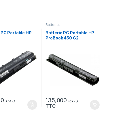
Batteries
 PC Portable HP
Batterie PC Portable HP
ProBook 450 G2
135,000
د.ت
135,000
د.ت
TTC