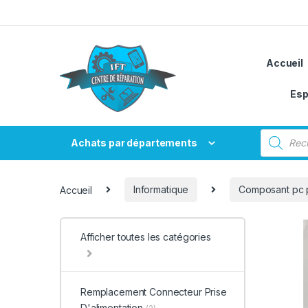
Passer à la navigation
Aller au contenu
Accueil
Esp
Recherche
Achats par départements
Accueil
Informatique
Composant pc 
Afficher toutes les catégories
Remplacement Connecteur Prise
D'alimentation