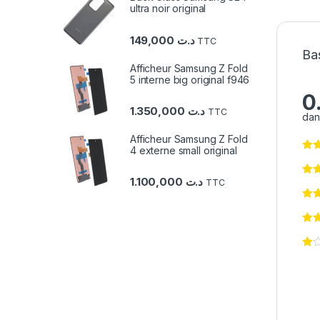
ultra noir original
149,000
د.ت
TTC
Bas
Afficheur Samsung Z Fold
5 interne big original f946
0
1.350,000
د.ت
TTC
dan
Afficheur Samsung Z Fold
4 externe small original
1.100,000
د.ت
TTC