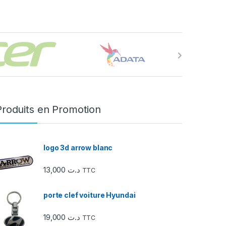
Produits en Promotion
logo 3d arrow blanc
13,000
د.ت
TTC
porte clef voiture Hyundai
19,000
د.ت
TTC