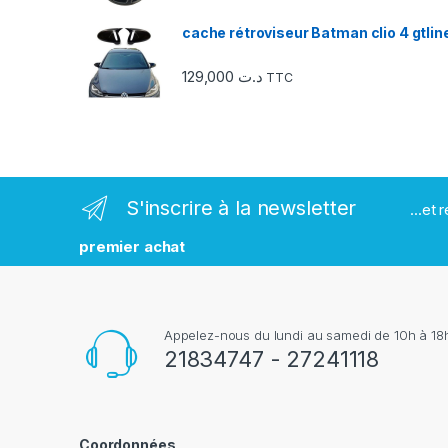
e
cache rétroviseur Batman clio 4 gtlin
s
129,000
د.ت
TTC
m
a
r
S'inscrire à la newsletter
...et
q
premier achat
u
e
Appelez-nous du lundi au samedi de 10h à 18h
s
21834747 - 27241118
Coordonnées