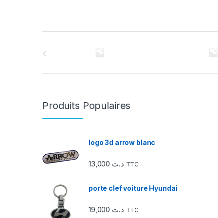
C
a
r
r
Produits Populaires
o
u
logo 3d arrow blanc
s
13,000
د.ت
TTC
e
porte clef voiture Hyundai
l
19,000
د.ت
TTC
d