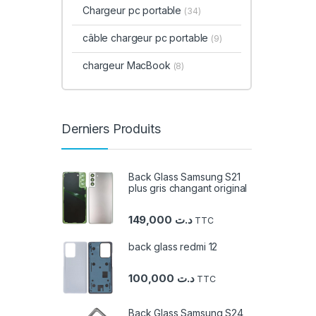
Chargeur pc portable
(34)
câble chargeur pc portable
(9)
chargeur MacBook
(8)
Derniers Produits
Back Glass Samsung S21
plus gris changant original
149,000
د.ت
TTC
back glass redmi 12
100,000
د.ت
TTC
Back Glass Samsung S24