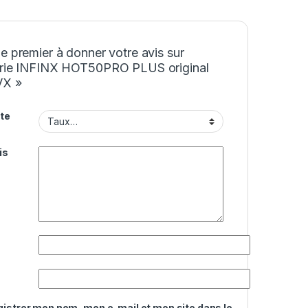
e premier à donner votre avis sur
erie INFINX HOT50PRO PLUS original
VX »
te
is
gistrer mon nom, mon e-mail et mon site dans le