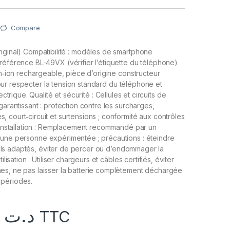
Compare
iginal)
Compatibilité
:
modèles
de
smartphone
référence
BL-49VX
(vérifier
l’étiquette
du
téléphone)
m‑ion
rechargeable,
pièce
d’origine
constructeur
ur
respecter
la
tension
standard
du
téléphone
et
ectrique.
Qualité
et
sécurité
:
Cellules
et
circuits
de
garantissant
:
protection
contre
les
surcharges,
s,
court‑circuit
et
surtensions
;
conformité
aux
contrôles
Installation
:
Remplacement
recommandé
par
un
une
personne
expérimentée
;
précautions
:
éteindre
ls
adaptés,
éviter
de
percer
ou
d’endommager
la
tilisation
:
Utiliser
chargeurs
et
câbles
certifiés,
éviter
es,
ne
pas
laisser
la
batterie
complètement
déchargée
périodes.
29,000
د.ت
TTC