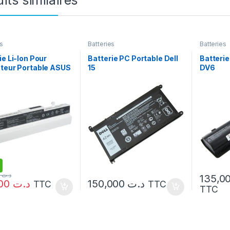
its similaires
s
Batteries
Batteries
ie Li-Ion Pour
Batterie PC Portable Dell
Batterie
teur Portable ASUS
15
DV6
1005 Blanc
119,000
د.ت
94,500
د.ت
150,000
د.ت
TTC
TTC
TTC