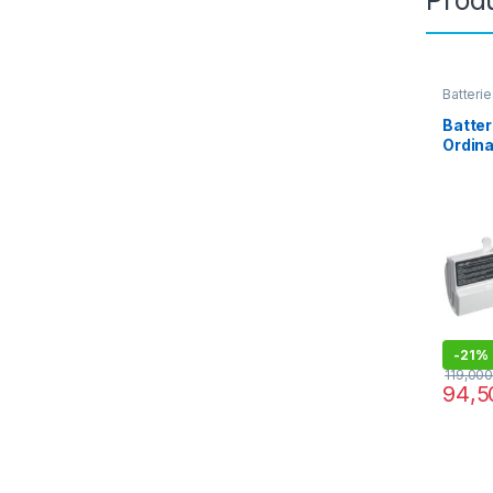
Produ
Batterie
Batter
Ordina
AL32-
-
21%