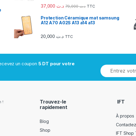
37,000
د.ت
79,000
د.ت
TTC
e
Protection Céramique mat samsung
A12 A70 A02S A13 a14 a13
20,000
د.ت
TTC
 recevez un coupon
5 DT pour votre
Trouvez-le
IFT
 !
rapidement
À propos
Blog
Contacte
Shop
IFT Shop 