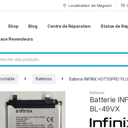
Localisateur de Magasin
Shop
Blog
Centre de Réparation
Statue de Ré
ace Revendeurs
 de produits
portable
Batteries
Batterie INFINX HOT50PRO PLU
Batteries
Batterie I
BL-49VX