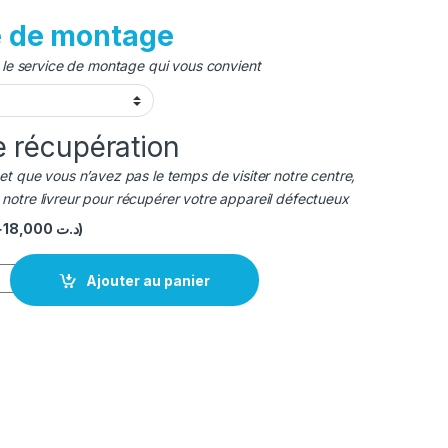
e de montage
r le service de montage qui vous convient
e récupération
et que vous n’avez pas le temps de visiter notre centre,
otre livreur pour récupérer votre appareil défectueux
+
18,000
د.ت
)
 INFINX HOT50PRO PLUS original BL-49VX
Ajouter au panier