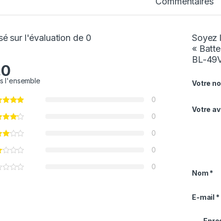
Commentaires
é sur l'évaluation de 0
Soyez l
« Batt
BL-49
.0
s l'ensemble
Votre no
0
Votre av
0
0
0
0
Nom
*
E-mail
*
Enre