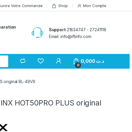
Suivre Votre Commande
Shop
Mon Compte
paration
Support
21834747 - 27241118
Email: info@iftinfo.com
0,000
د.ت
0
S original BL-49VX
NFINX HOT50PRO PLUS original