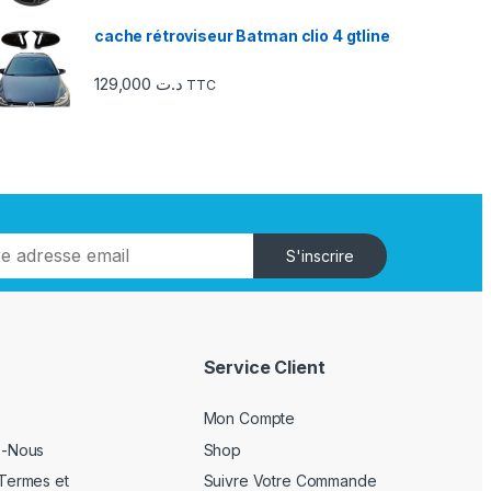
cache rétroviseur Batman clio 4 gtline
129,000
د.ت
TTC
S'inscrire
Service Client
Mon Compte
z-Nous
Shop
Termes et
Suivre Votre Commande