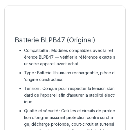
Batterie
BLPB47
(Original)
Compatibilité
:
Modèles
compatibles
avec
la
réf
érence
BLPB47
—
vérifier
la
référence
exacte
s
ur
votre
appareil
avant
achat.
Type
:
Batterie
lithium‑ion
rechargeable,
pièce
d
’origine
constructeur.
Tension
:
Conçue
pour
respecter
la
tension
stan
dard
de
l’appareil
afin
d’assurer
la
stabilité
électr
ique.
Qualité
et
sécurité
:
Cellules
et
circuits
de
protec
tion
d’origine
assurant
protection
contre
surchar
ge,
décharge
profonde,
court‑circuit
et
surtensi