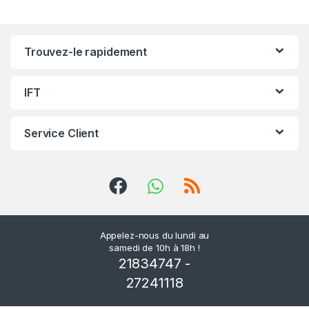
r
r
Trouvez-le rapidement
o
u
IFT
s
Service Client
e
l
d
e
Appelez-nous du lundi au
samedi de 10h à 18h !
s
21834747 -
m
27241118