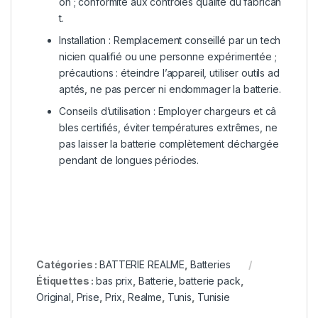
on
;
conformité
aux
contrôles
qualité
du
fabrican
t.
Installation
:
Remplacement
conseillé
par
un
tech
nicien
qualifié
ou
une
personne
expérimentée
;
précautions
:
éteindre
l’appareil,
utiliser
outils
ad
aptés,
ne
pas
percer
ni
endommager
la
batterie.
Conseils
d’utilisation
:
Employer
chargeurs
et
câ
bles
certifiés,
éviter
températures
extrêmes,
ne
pas
laisser
la
batterie
complètement
déchargée
pendant
de
longues
périodes.
Catégories :
BATTERIE REALME
,
Batteries
Étiquettes :
bas prix
,
Batterie
,
batterie pack
,
Original
,
Prise
,
Prix
,
Realme
,
Tunis
,
Tunisie