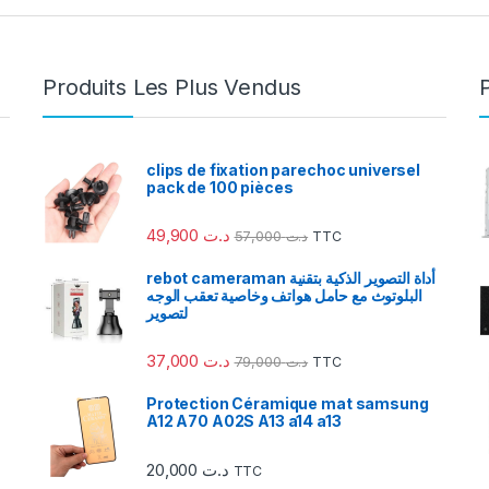
Produits Les Plus Vendus
clips de fixation parechoc universel
pack de 100 pièces
49,900
د.ت
57,000
د.ت
TTC
rebot cameraman أداة التصوير الذكية بتقنية
البلوتوث مع حامل هواتف وخاصية تعقب الوجه
لتصوير
37,000
د.ت
79,000
د.ت
TTC
Protection Céramique mat samsung
A12 A70 A02S A13 a14 a13
20,000
د.ت
TTC