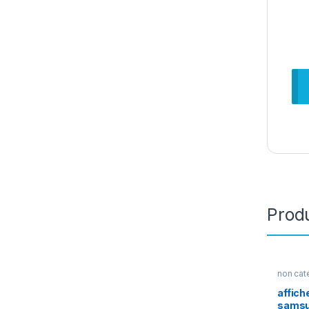
Produ
non cat
affich
samsu