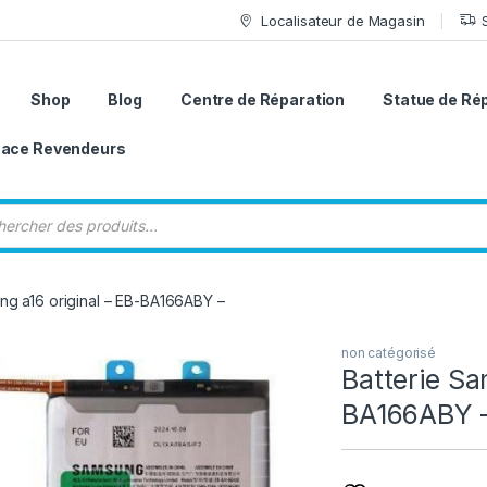
Localisateur de Magasin
Shop
Blog
Centre de Réparation
Statue de Ré
ace Revendeurs
 de produits
ng a16 original – EB-BA166ABY –
non catégorisé
Batterie Sa
BA166ABY 