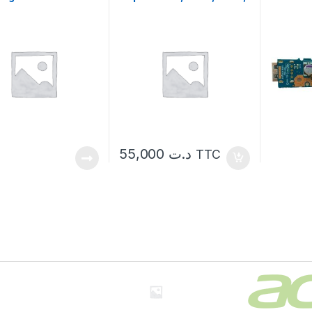
4520, 4520G, 4720,
Carte M
4720G, 4720Z, 5630G,
G6-100
5920, 5920G
55,000
د.ت
TTC