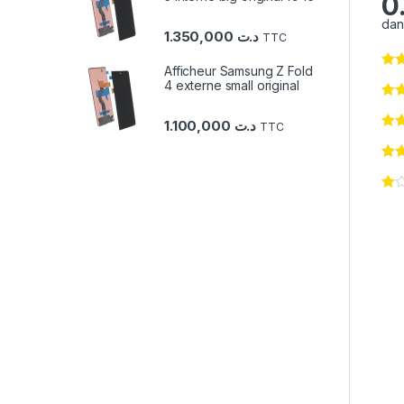
0
dan
1.350,000
د.ت
TTC
Afficheur Samsung Z Fold
4 externe small original
1.100,000
د.ت
TTC