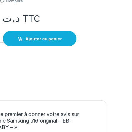
Compare
49,000
د.ت
TTC
Samsung a16 original - EB-BA166ABY -
Ajouter au panier
e premier à donner votre avis sur
rie Samsung a16 original – EB-
BY – »