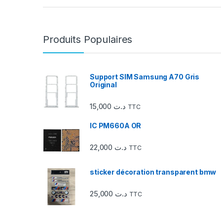
r
r
Produits Populaires
o
u
Support SIM Samsung A70 Gris
Original
s
15,000
د.ت
TTC
e
IC PM660A OR
l
22,000
د.ت
d
TTC
e
sticker décoration transparent bmw
s
25,000
د.ت
TTC
m