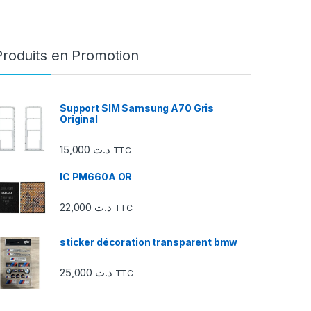
Produits en Promotion
Support SIM Samsung A70 Gris
Original
15,000
د.ت
TTC
IC PM660A OR
22,000
د.ت
TTC
sticker décoration transparent bmw
25,000
د.ت
TTC