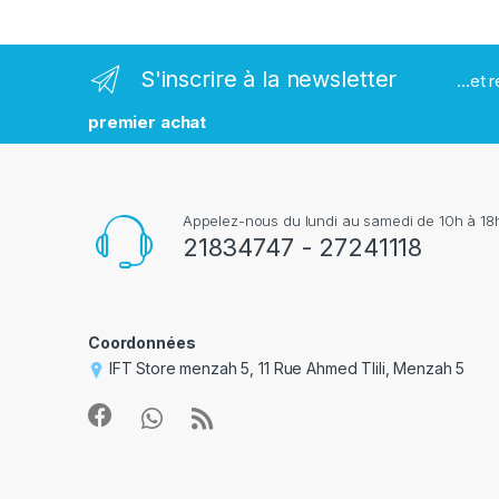
a
r
S'inscrire à la newsletter
...et
q
premier achat
u
e
Appelez-nous du lundi au samedi de 10h à 18h
s
21834747 - 27241118
Coordonnées
IFT Store menzah 5, 11 Rue Ahmed Tlili, Menzah 5