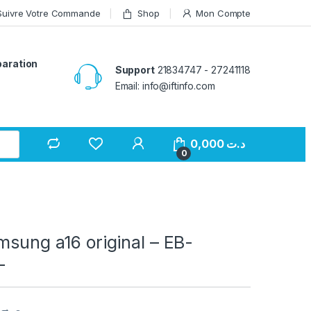
Suivre Votre Commande
Shop
Mon Compte
paration
Support
21834747 - 27241118
Email: info@iftinfo.com
0,000
د.ت
0
msung a16 original – EB-
–