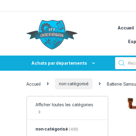
Passer à la navigation
Aller au contenu
Accueil
Esp
Recherche
Achats par départements
Accueil
non catégorisé
Batterie Samsu
Afficher toutes les catégories
non catégorisé
(433)