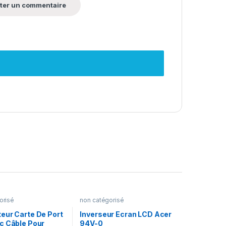
orisé
non catégorisé
eur Carte De Port
Inverseur Ecran LCD Acer
c Câble Pour
94V-0