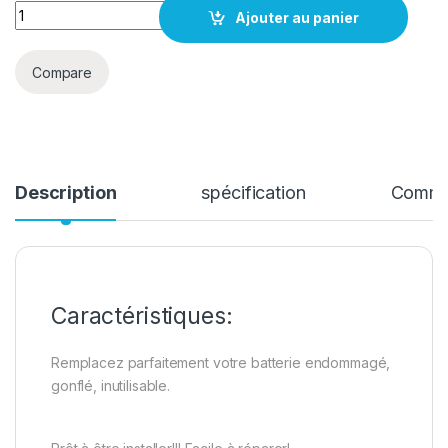
quantité Batterie Samsung A21s original
Ajouter au panier
Compare
Description
spécification
Comme
Caractéristiques:
Remplacez parfaitement votre batterie endommagé,
gonflé, inutilisable.