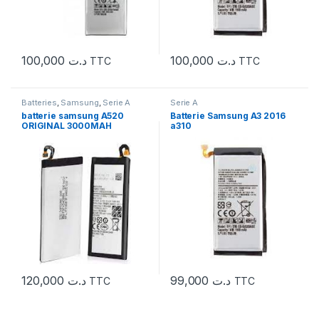
100,000
د.ت
100,000
د.ت
TTC
TTC
Batteries
,
Samsung
,
Serie A
Serie A
batterie samsung A520
Batterie Samsung A3 2016
ORIGINAL 3000MAH
a310
120,000
د.ت
99,000
د.ت
TTC
TTC