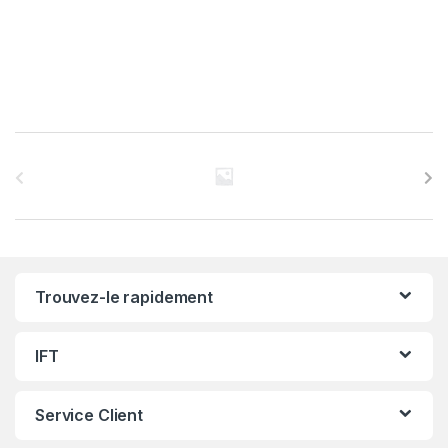
C
a
r
r
Trouvez-le rapidement
o
u
IFT
s
Service Client
e