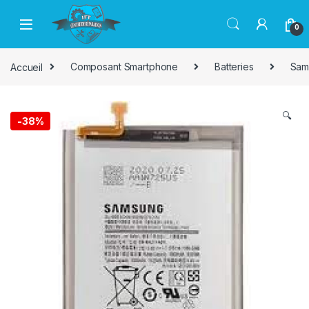
Passer à la navigation
Aller au contenu
0
Accueil
Composant Smartphone
Batteries
Sam
🔍
-
38%