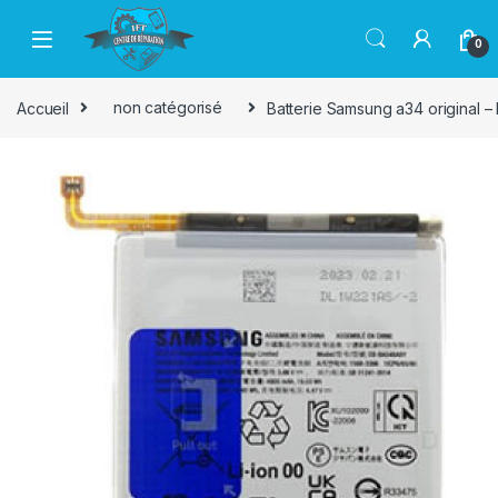
Passer à la navigation
Aller au contenu
0
Accueil
non catégorisé
Batterie Samsung a34 original 