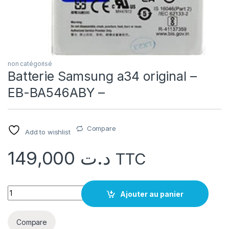
non catégorisé
Batterie Samsung a34 original –
EB-BA546ABY –
Compare
Add to wishlist
149,000
د.ت
TTC
quantité Batterie Samsung a34 original - EB-BA546ABY -
Ajouter au panier
Compare