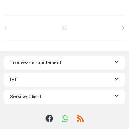
C
a
r
r
Trouvez-le rapidement
o
u
IFT
s
Service Client
e
l
d