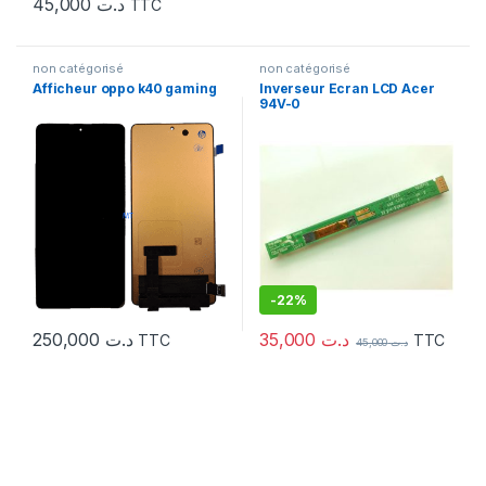
45,000
د.ت
TTC
non catégorisé
non catégorisé
Afficheur oppo k40 gaming
Inverseur Ecran LCD Acer
94V-0
-
22%
35,000
د.ت
250,000
د.ت
TTC
TTC
45,000
د.ت