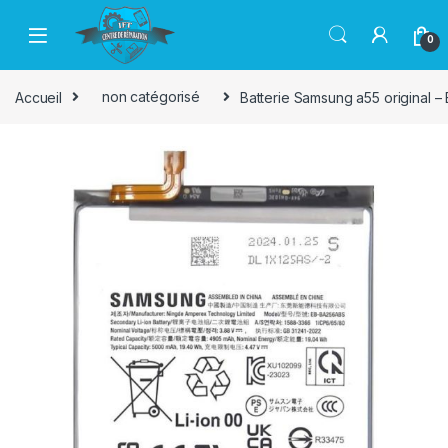
Passer à la navigation
Aller au contenu
0
Accueil
non catégorisé
Batterie Samsung a55 original 