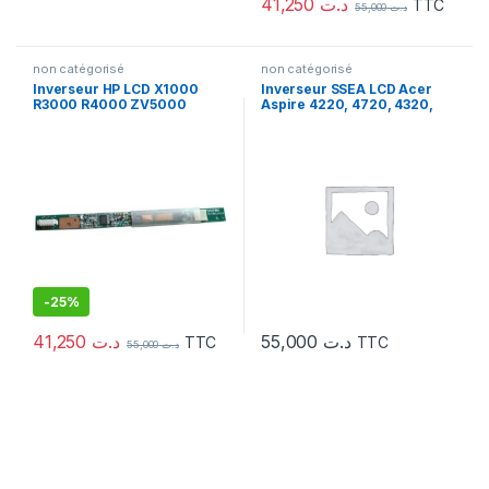
41,250
د.ت
TTC
55,000
د.ت
non catégorisé
non catégorisé
Inverseur HP LCD X1000
Inverseur SSEA LCD Acer
R3000 R4000 ZV5000
Aspire 4220, 4720, 4320,
ZV6000
4520, 4520G, 4720, 4720G,
4720Z, 5630G, 5920, 5920G
-
25%
41,250
د.ت
55,000
د.ت
TTC
TTC
55,000
د.ت