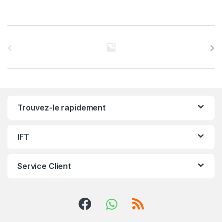
C
a
r
r
Trouvez-le rapidement
o
u
IFT
s
Service Client
e
l
d