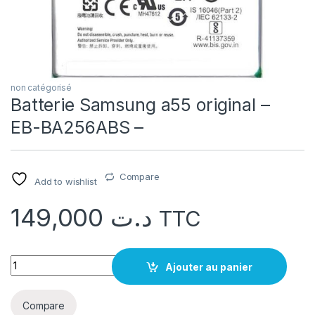
non catégorisé
Batterie Samsung a55 original –
EB-BA256ABS –
Compare
Add to wishlist
149,000
د.ت
TTC
quantité Batterie Samsung a55 original - EB-BA256ABS -
Ajouter au panier
Compare