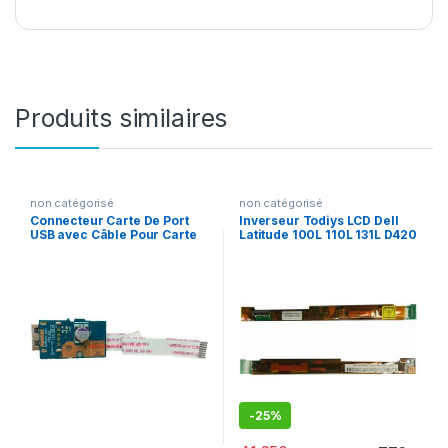
Produits similaires
non catégorisé
non catégorisé
Connecteur Carte De Port
Inverseur Todiys LCD Dell
USB avec Câble Pour Carte
Latitude 100L 110L 131L D420
Mère HP Pavilion G6 G6-
D500 D505 D510 D520 D531
1000
D600 D610 D620 D630
D630C D820 D830
-
25%