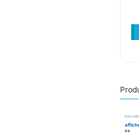
Produ
non cat
affich
xs