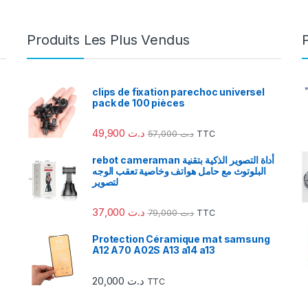
Produits Les Plus Vendus
clips de fixation parechoc universel
pack de 100 pièces
49,900
د.ت
57,000
د.ت
TTC
rebot cameraman أداة التصوير الذكية بتقنية
البلوتوث مع حامل هواتف وخاصية تعقب الوجه
لتصوير
37,000
د.ت
79,000
د.ت
TTC
Protection Céramique mat samsung
A12 A70 A02S A13 a14 a13
20,000
د.ت
TTC