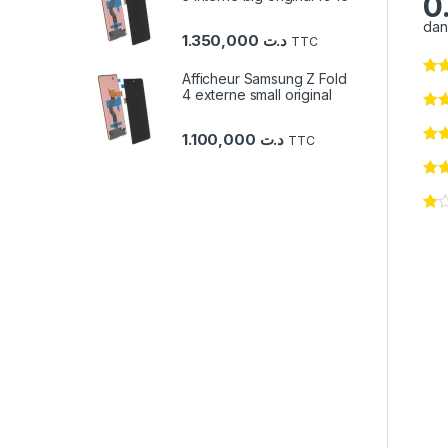
0
dan
1.350,000
د.ت
TTC
Afficheur Samsung Z Fold
4 externe small original
1.100,000
د.ت
TTC