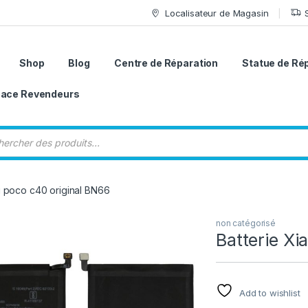
Localisateur de Magasin
Shop
Blog
Centre de Réparation
Statue de Ré
ace Revendeurs
 de produits
i poco c40 original BN66
non catégorisé
Batterie Xi
Add to wishlist