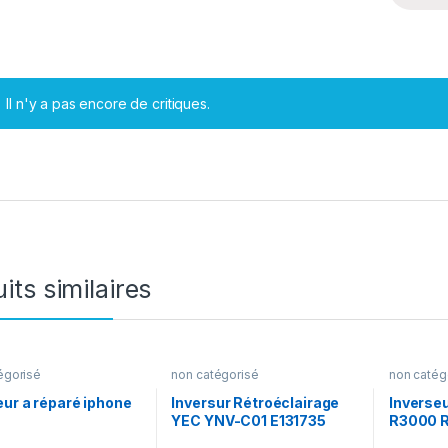
Il n'y a pas encore de critiques.
its similaires
égorisé
non catégorisé
non catég
eur a réparé iphone
Inversur Rétroéclairage
Inverse
YEC YNV-C01 E131735
R3000 
ZV600