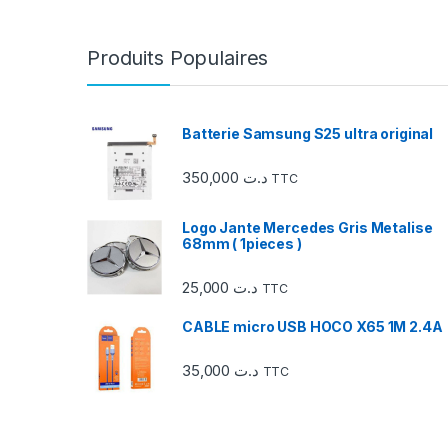
r
r
Produits Populaires
o
u
Batterie Samsung S25 ultra original
s
350,000
د.ت
TTC
e
Logo Jante Mercedes Gris Metalise
l
68mm ( 1pieces )
d
25,000
د.ت
TTC
e
CABLE micro USB HOCO X65 1M 2.4A
s
35,000
د.ت
TTC
m
a