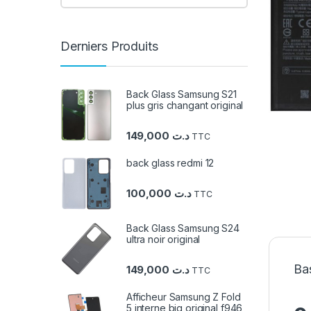
Derniers Produits
Back Glass Samsung S21
plus gris changant original
149,000
د.ت
TTC
back glass redmi 12
100,000
د.ت
TTC
Back Glass Samsung S24
ultra noir original
Bas
149,000
د.ت
TTC
Afficheur Samsung Z Fold
5 interne big original f946