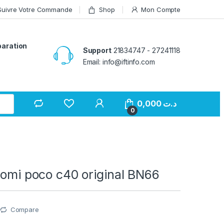
Suivre Votre Commande
Shop
Mon Compte
paration
Support
21834747 - 27241118
Email: info@iftinfo.com
0,000
د.ت
0
aomi poco c40 original BN66
Compare