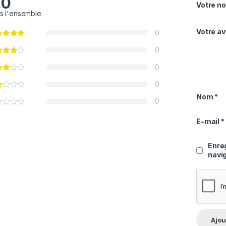
.0
Votre no
s l'ensemble
Votre av
0
0
0
0
Nom
*
0
E-mail
*
Enre
navi