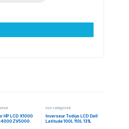
orisé
non catégorisé
ur HP LCD X1000
Inverseur Todiys LCD Dell
R4000 ZV5000
Latitude 100L 110L 131L
0
D420 D500 D505 D510