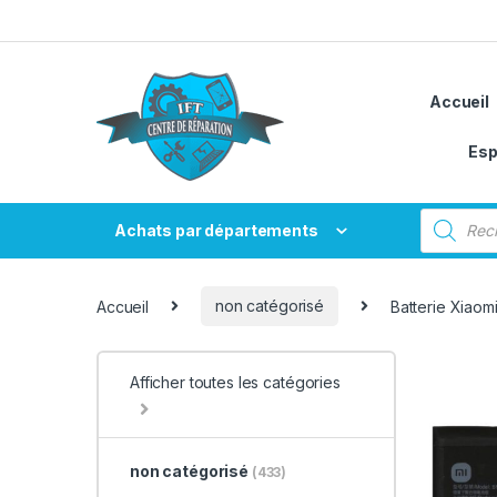
Passer à la navigation
Aller au contenu
Accueil
Esp
Recherche
Achats par départements
Accueil
non catégorisé
Batterie Xiaom
Afficher toutes les catégories
non catégorisé
(433)