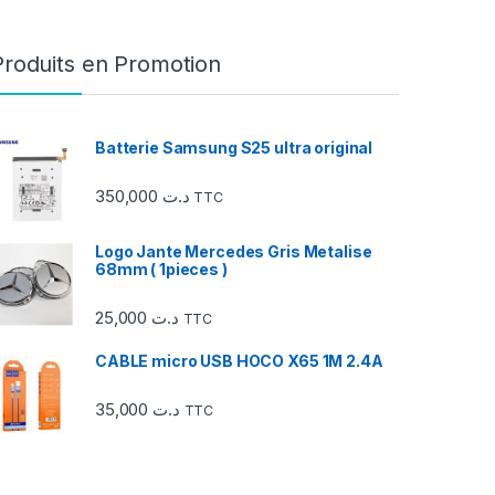
Produits en Promotion
Batterie Samsung S25 ultra original
350,000
د.ت
TTC
Logo Jante Mercedes Gris Metalise
68mm ( 1pieces )
25,000
د.ت
TTC
CABLE micro USB HOCO X65 1M 2.4A
35,000
د.ت
TTC