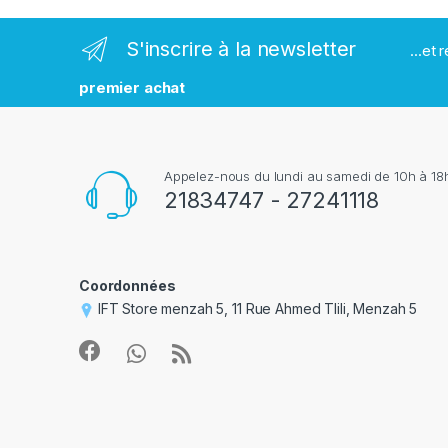
r
S'inscrire à la newsletter
...et
q
premier achat
u
e
Appelez-nous du lundi au samedi de 10h à 18h
s
21834747 - 27241118
Coordonnées
IFT Store menzah 5, 11 Rue Ahmed Tlili, Menzah 5