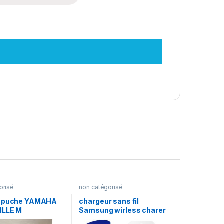
orisé
non catégorisé
capuche YAMAHA
chargeur sans fil
ILLE M
Samsung wirless charer
pad