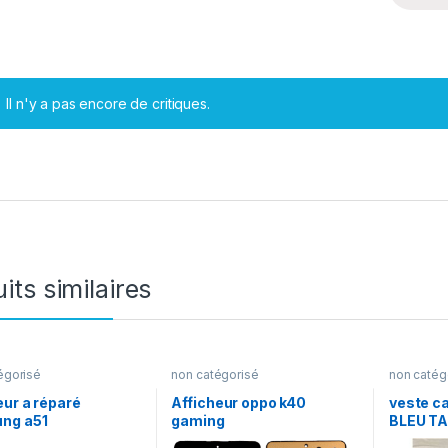
Il n'y a pas encore de critiques.
its similaires
égorisé
non catégorisé
non catég
eur a réparé
Afficheur oppo k40
veste 
ng a51
gaming
BLEU TA