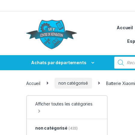
Passer à la navigation
Aller au contenu
Accueil
Esp
Recherche
Achats par départements
Accueil
non catégorisé
Batterie Xiaom
Afficher toutes les catégories
non catégorisé
(433)