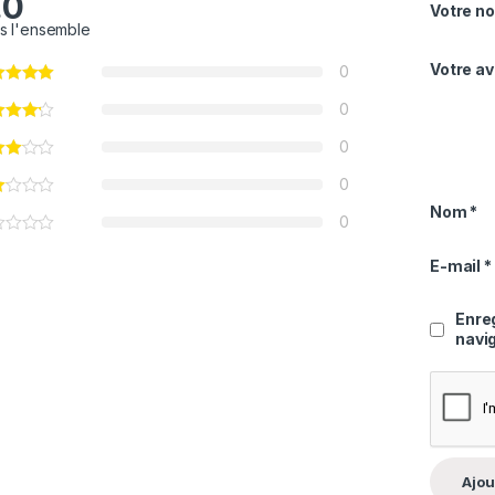
.0
Votre no
s l'ensemble
Votre av
0
0
0
0
Nom
*
0
E-mail
*
Enre
navi