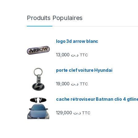
r
r
Produits Populaires
o
u
logo 3d arrow blanc
s
13,000
د.ت
TTC
e
porte clef voiture Hyundai
l
19,000
د.ت
TTC
d
e
cache rétroviseur Batman clio 4 gtlin
s
129,000
د.ت
TTC
m
a