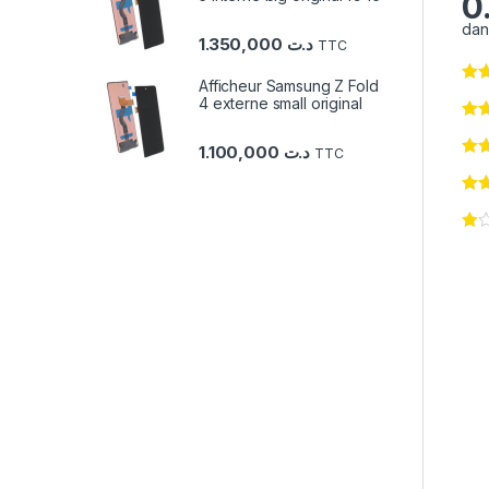
0
dan
1.350,000
د.ت
TTC
Afficheur Samsung Z Fold
4 externe small original
1.100,000
د.ت
TTC