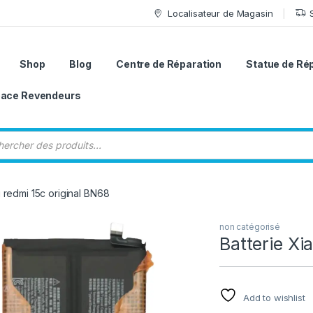
Localisateur de Magasin
Shop
Blog
Centre de Réparation
Statue de Ré
ace Revendeurs
 de produits
i redmi 15c original BN68
non catégorisé
Batterie Xi
Add to wishlist