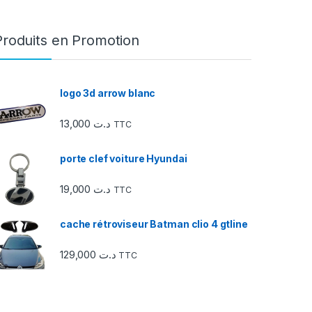
Produits en Promotion
logo 3d arrow blanc
13,000
د.ت
TTC
porte clef voiture Hyundai
19,000
د.ت
TTC
cache rétroviseur Batman clio 4 gtline
129,000
د.ت
TTC