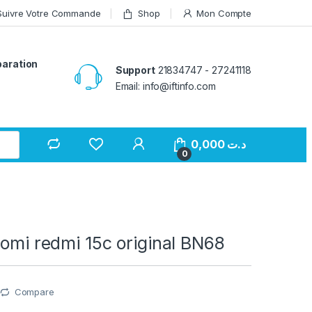
Suivre Votre Commande
Shop
Mon Compte
paration
Support
21834747 - 27241118
Email: info@iftinfo.com
0,000
د.ت
0
aomi redmi 15c original BN68
Compare