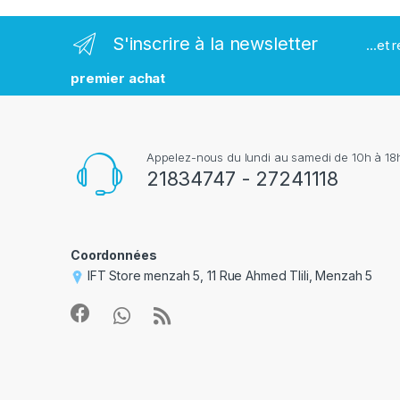
r
S'inscrire à la newsletter
...et
q
premier achat
u
e
Appelez-nous du lundi au samedi de 10h à 18h
s
21834747 - 27241118
Coordonnées
IFT Store menzah 5, 11 Rue Ahmed Tlili, Menzah 5