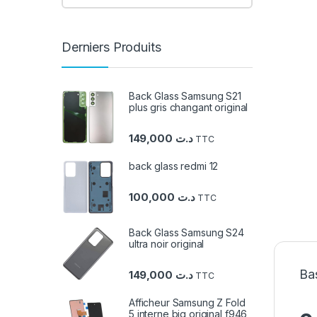
Derniers Produits
Back Glass Samsung S21
plus gris changant original
149,000
د.ت
TTC
back glass redmi 12
100,000
د.ت
TTC
Back Glass Samsung S24
ultra noir original
Bas
149,000
د.ت
TTC
Afficheur Samsung Z Fold
5 interne big original f946