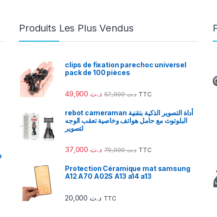
Produits Les Plus Vendus
clips de fixation parechoc universel
pack de 100 pièces
49,900
د.ت
57,000
د.ت
TTC
rebot cameraman أداة التصوير الذكية بتقنية
البلوتوث مع حامل هواتف وخاصية تعقب الوجه
لتصوير
37,000
د.ت
79,000
د.ت
TTC
e
Protection Céramique mat samsung
A12 A70 A02S A13 a14 a13
20,000
د.ت
TTC