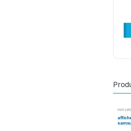
Produ
non cat
affich
samsu