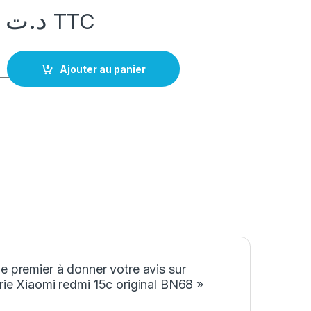
39,000
د.ت
TTC
Xiaomi redmi 15c original BN68
Ajouter au panier
e premier à donner votre avis sur
rie Xiaomi redmi 15c original BN68 »