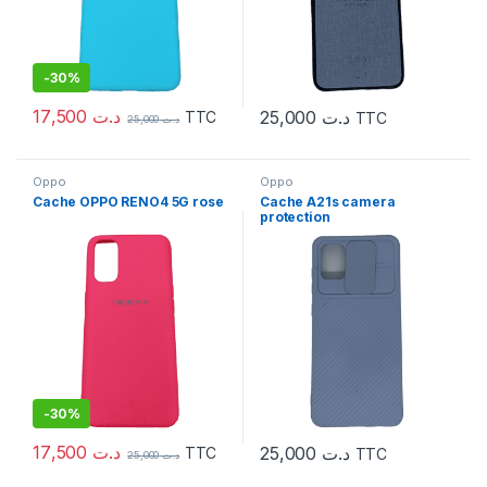
-
30%
17,500
د.ت
25,000
د.ت
TTC
TTC
25,000
د.ت
Oppo
Oppo
Cache OPPO RENO4 5G rose
Cache A21s camera
protection
-
30%
17,500
د.ت
25,000
د.ت
TTC
TTC
25,000
د.ت