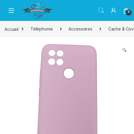
Passer à la navigation
Aller au contenu
0
Accueil
Téléphonie
Accessoires
Cache & Cov
🔍