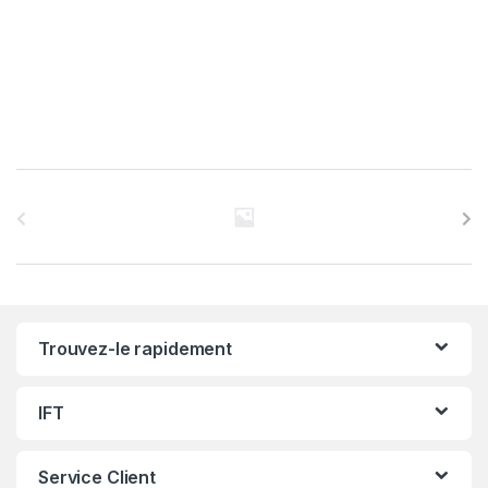
C
a
r
r
Trouvez-le rapidement
o
u
IFT
s
Service Client