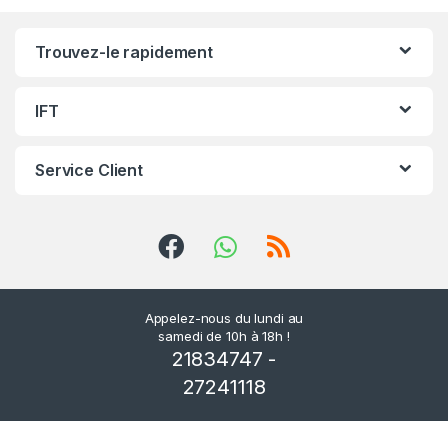
r
Trouvez-le rapidement
o
u
IFT
s
Service Client
e
l
d
e
Appelez-nous du lundi au
samedi de 10h à 18h !
s
21834747 -
m
27241118
a