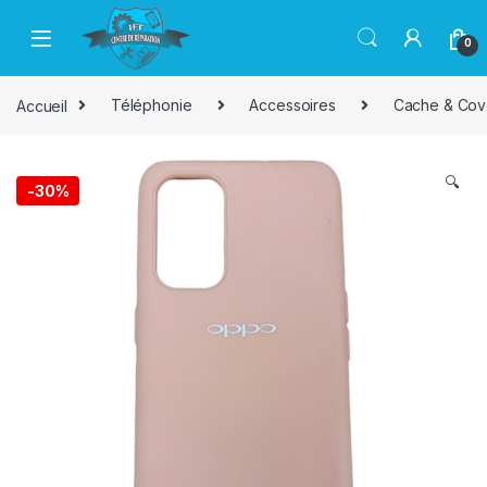
Passer à la navigation
Aller au contenu
0
Accueil
Téléphonie
Accessoires
Cache & Cov
🔍
-
30%