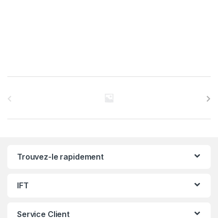
C
a
r
r
Trouvez-le rapidement
o
u
IFT
s
Service Client