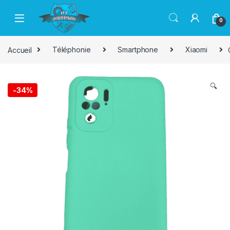
Passer à la navigation
Aller au contenu
0
Accueil
Téléphonie
Smartphone
Xiaomi
🔍
-
34%