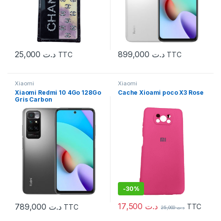
25,000
د.ت
899,000
د.ت
TTC
TTC
Xiaomi
Xiaomi
Xiaomi Redmi 10 4Go 128Go
Cache Xioami poco X3 Rose
Gris Carbon
-
30%
17,500
د.ت
789,000
د.ت
TTC
TTC
25,000
د.ت