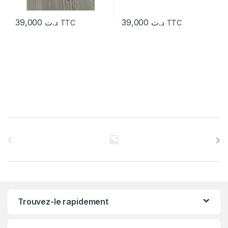
39,000
د.ت
39,000
د.ت
TTC
TTC
C
a
r
r
Trouvez-le rapidement
o