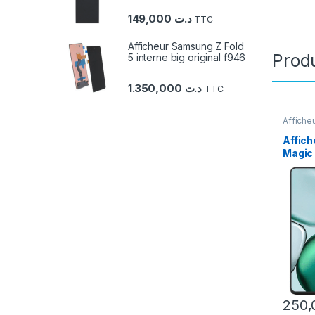
149,000
د.ت
TTC
Afficheur Samsung Z Fold
Produ
5 interne big original f946
1.350,000
د.ت
TTC
Affiche
Smartp
Affich
Magic 