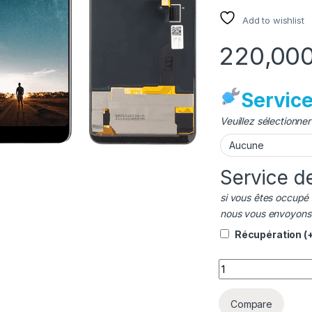
Add to wishlist
Servic
Veuillez sélectionne
Service d
si vous êtes occupé 
nous vous envoyons n
Récupération
(
quantité Afficheur
Compare