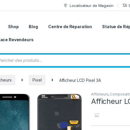
Localisateur de Magasin
Shop
Blog
Centre de Réparation
Statue de Ré
ace Revendeurs
 de produits
icheurs
Pixel
Afficheur LCD Pixel 3A
Afficheurs
,
Composant
Afficheur L