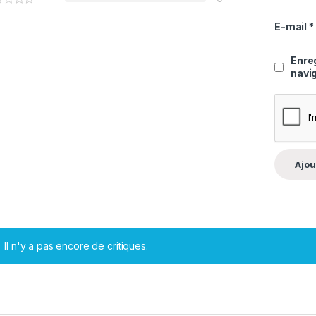
E-mail
*
Enre
navi
Il n'y a pas encore de critiques.