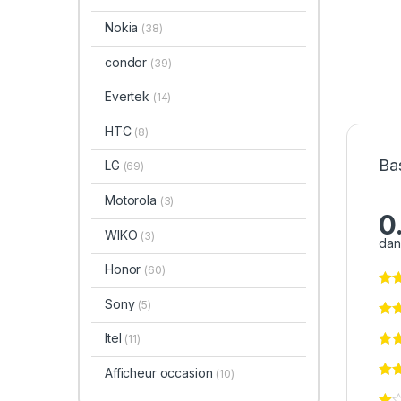
Nokia
(38)
condor
(39)
Evertek
(14)
HTC
(8)
Bas
LG
(69)
Motorola
(3)
0
WIKO
(3)
dan
Honor
(60)
Sony
(5)
Itel
(11)
Afficheur occasion
(10)