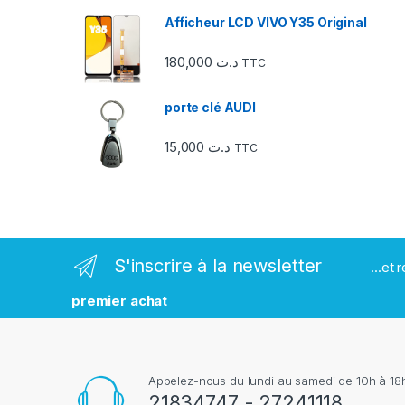
e
Afficheur LCD VIVO Y35 Original
l
180,000
د.ت
TTC
d
e
porte clé AUDI
s
15,000
د.ت
TTC
m
a
r
S'inscrire à la newsletter
...et
q
premier achat
u
e
Appelez-nous du lundi au samedi de 10h à 18h
s
21834747 - 27241118