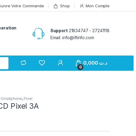
Suivre Votre Commande
Shop
Mon Compte
paration
Support
21834747 - 27241118
Email: info@iftinfo.com
0,000
د.ت
0
 Smartphone
,
Pixel
CD Pixel 3A