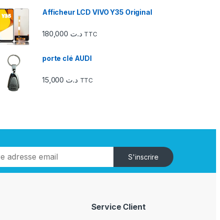
Afficheur LCD VIVO Y35 Original
180,000
د.ت
TTC
porte clé AUDI
15,000
د.ت
TTC
S'inscrire
Service Client