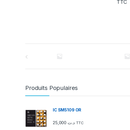
TTC
C
a
r
r
Produits Populaires
o
u
IC SM5109 OR
s
25,000
د.ت
TTC