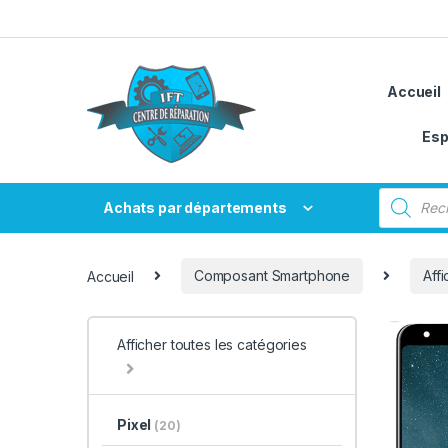
Passer à la navigation
Aller au contenu
Accueil
Esp
Recherche
Achats par départements
Accueil
Composant Smartphone
Aff
Afficher toutes les catégories
Pixel
(20)