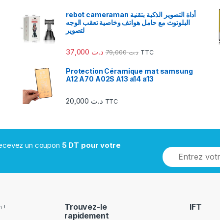
rebot cameraman أداة التصوير الذكية بتقنية
البلوتوث مع حامل هواتف وخاصية تعقب الوجه
لتصوير
37,000
د.ت
79,000
د.ت
TTC
Protection Céramique mat samsung
A12 A70 A02S A13 a14 a13
20,000
د.ت
TTC
 recevez un coupon
5 DT pour votre
Trouvez-le
IFT
 !
rapidement