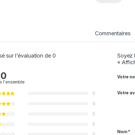
Commentaires
é sur l'évaluation de 0
Soyez l
« Affic
.0
Votre no
s l'ensemble
Votre av
0
0
0
0
Nom
*
0