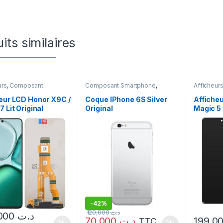
its similaires
urs
,
Composant
Composant Smartphone
,
Afficheur
hone
,
Honor
Coque
,
IPhone
Smartpho
eur LCD Honor X9C /
Coque IPhone 6S Silver
Affiche
7 Lit Original
Original
Magic 5 
-
42%
120,000
د.ت
250,000
د.ت
70,000
د.ت
TTC