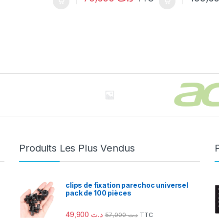
Produits Les Plus Vendus
clips de fixation parechoc universel
pack de 100 pièces
49,900
د.ت
57,000
د.ت
TTC