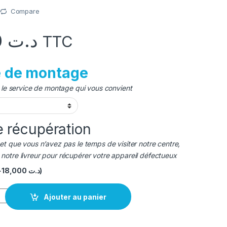
Compare
220,000
د.ت
TTC
e de montage
r le service de montage qui vous convient
e récupération
et que vous n’avez pas le temps de visiter notre centre,
otre livreur pour récupérer votre appareil défectueux
+
18,000
د.ت
)
 LCD Pixel 3A
Ajouter au panier