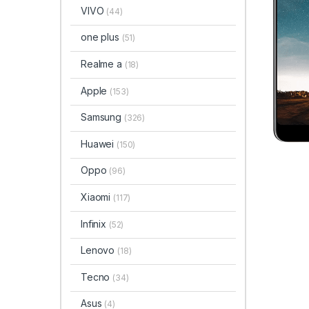
VIVO
(44)
one plus
(51)
Realme a
(18)
Apple
(153)
Samsung
(326)
Huawei
(150)
Oppo
(96)
Xiaomi
(117)
Infinix
(52)
Lenovo
(18)
Tecno
(34)
Asus
(4)