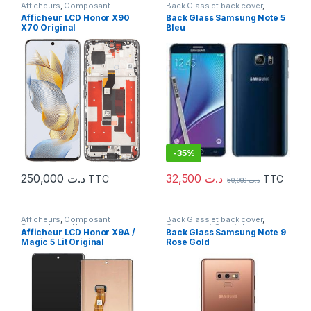
Afficheurs
,
Composant
Back Glass et back cover
,
Smartphone
,
Honor
Composant Smartphone
,
Afficheur LCD Honor X90
Back Glass Samsung Note 5
Samsung
,
Serie Note
X70 Original
Bleu
-
35%
32,500
د.ت
250,000
د.ت
TTC
TTC
50,000
د.ت
Afficheurs
,
Composant
Back Glass et back cover
,
Smartphone
,
Honor
Composant Smartphone
,
Afficheur LCD Honor X9A /
Back Glass Samsung Note 9
Samsung
,
Serie Note
Magic 5 Lit Original
Rose Gold