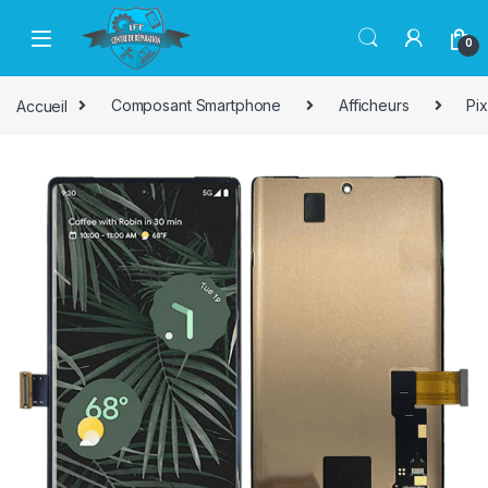
Passer à la navigation
Aller au contenu
0
Accueil
Composant Smartphone
Afficheurs
Pix