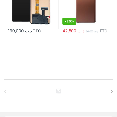
-
29%
42,500
د.ت
199,000
د.ت
TTC
TTC
60,000
د.ت
C
a
r
r