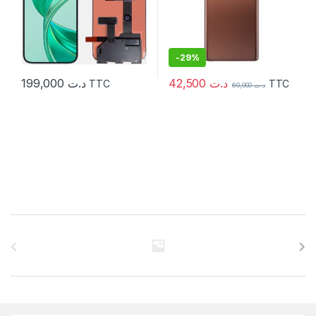
-
29%
42,500
د.ت
199,000
د.ت
TTC
TTC
60,000
د.ت
C
a
r
r