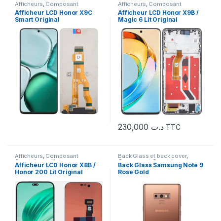
Afficheurs
,
Composant
Afficheurs
,
Composant
Smartphone
,
Honor
Smartphone
,
Honor
Afficheur LCD Honor X9C
Afficheur LCD Honor X9B /
Smart Original
Magic 6 Lit Original
230,000
د.ت
TTC
Afficheurs
,
Composant
Back Glass et back cover
,
Smartphone
,
Honor
Composant Smartphone
,
Afficheur LCD Honor X8B /
Back Glass Samsung Note 9
Samsung
,
Serie Note
Honor 200 Lit Original
Rose Gold