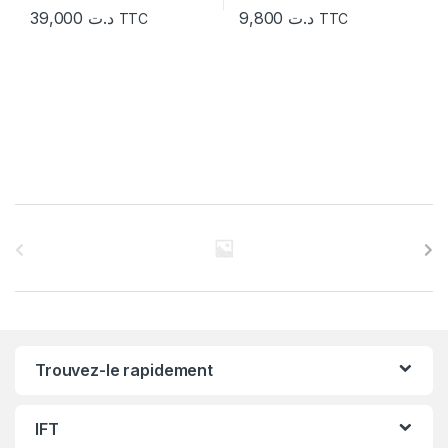
39,000
د.ت
9,800
د.ت
TTC
TTC
C
a
r
r
Trouvez-le rapidement
o
u
IFT