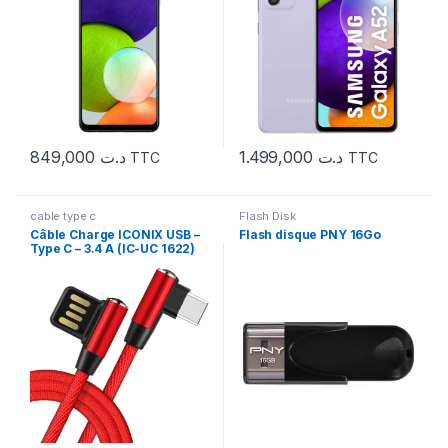
849,000
د.ت
1.499,000
د.ت
TTC
TTC
cable type c
Flash Disk
Câble Charge ICONIX USB –
Flash disque PNY 16Go
Type C – 3.4 A (IC-UC 1622)
Bleu