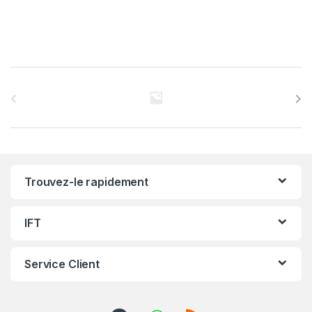
C
a
r
r
Trouvez-le rapidement
o
u
IFT
s
Service Client
e
l