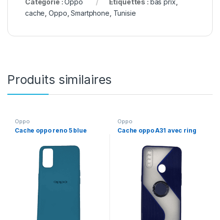
Catégorie :
Oppo
Étiquettes :
bas prix
,
cache
,
Oppo
,
Smartphone
,
Tunisie
Produits similaires
Oppo
Oppo
Cache oppo reno 5 blue
Cache oppo A31 avec ring