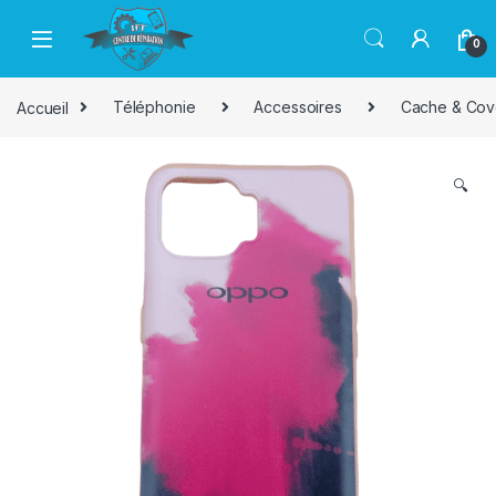
Passer à la navigation
Aller au contenu
0
Accueil
Téléphonie
Accessoires
Cache & Cov
🔍