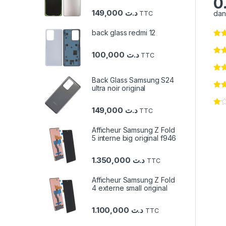
0
149,000
د.ت
dan
TTC
back glass redmi 12
100,000
د.ت
TTC
Back Glass Samsung S24
ultra noir original
149,000
د.ت
TTC
Afficheur Samsung Z Fold
5 interne big original f946
1.350,000
د.ت
TTC
Afficheur Samsung Z Fold
4 externe small original
1.100,000
د.ت
TTC