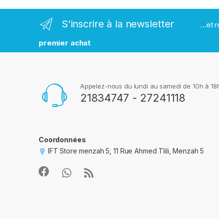
r
S'inscrire à la newsletter
...et
q
premier achat
u
e
Appelez-nous du lundi au samedi de 10h à 18h
s
21834747 - 27241118
Coordonnées
IFT Store menzah 5, 11 Rue Ahmed Tlili, Menzah 5