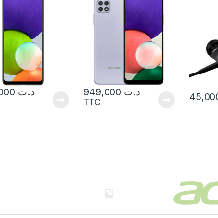
849,000
د.ت
949,000
د.ت
TTC