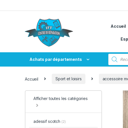
Passer à la navigation
Aller au contenu
Accueil
Esp
Recherche
Achats par départements
Accueil
Sport et loisirs
accessoire mo
Afficher toutes les catégories
adessif scotch
(2)