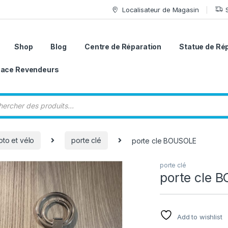
Localisateur de Magasin
Shop
Blog
Centre de Réparation
Statue de Ré
ace Revendeurs
 de produits
to et vélo
porte clé
porte cle BOUSOLE
porte clé
porte cle 
Add to wishlist