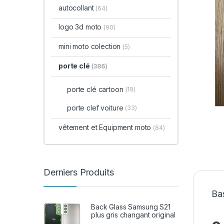
autocollant
(64)
logo 3d moto
(90)
mini moto colection
(5)
porte clé
(386)
porte clé cartoon
(19)
porte clef voiture
(33)
vêtement et Equipment moto
(84)
Derniers Produits
Bas
Back Glass Samsung S21
plus gris changant original