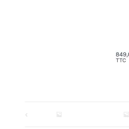
TTC
C
a