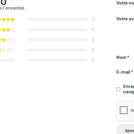
.0
Votre no
s l'ensemble
Votre av
0
0
0
0
Nom
*
0
E-mail
*
Enre
navi