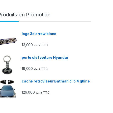
Produits en Promotion
logo 3d arrow blanc
13,000
د.ت
TTC
porte clef voiture Hyundai
19,000
د.ت
TTC
cache rétroviseur Batman clio 4 gtline
129,000
د.ت
TTC