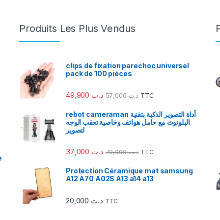
Produits Les Plus Vendus
clips de fixation parechoc universel
pack de 100 pièces
49,900
د.ت
57,000
د.ت
TTC
rebot cameraman أداة التصوير الذكية بتقنية
البلوتوث مع حامل هواتف وخاصية تعقب الوجه
لتصوير
37,000
د.ت
79,000
د.ت
TTC
e
Protection Céramique mat samsung
A12 A70 A02S A13 a14 a13
20,000
د.ت
TTC