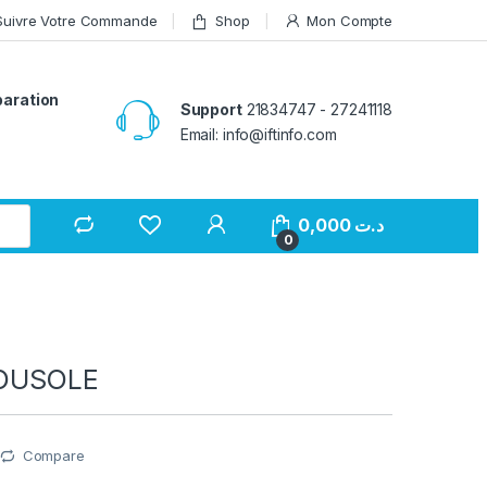
Suivre Votre Commande
Shop
Mon Compte
paration
Support
21834747 - 27241118
Email: info@iftinfo.com
0,000
د.ت
0
BOUSOLE
Compare