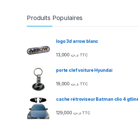
r
r
Produits Populaires
o
u
logo 3d arrow blanc
s
13,000
د.ت
TTC
e
porte clef voiture Hyundai
l
19,000
د.ت
TTC
d
e
cache rétroviseur Batman clio 4 gtlin
s
129,000
د.ت
TTC
m
a