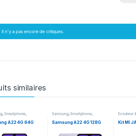
Il n'y a pas encore de critiques.
its similaires
ng
,
Smartphone
,
Samsung
,
Smartphone
,
Ecouteur 
onie
Téléphonie
ng A22 4G 64G
Samsung A22 4G 128G
Kit MI J