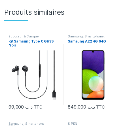
Produits similaires
Ecouteur & Casque
Samsung
,
Smartphone
,
Téléphonie
Kit Samsung Type C GH39
Samsung A22 4G 64G
Noir
99,000
د.ت
849,000
د.ت
TTC
TTC
Samsung
,
Smartphone
,
S PEN
Téléphonie