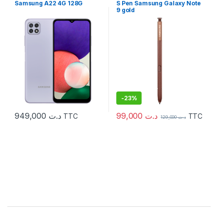
Samsung A22 4G 128G
S Pen Samsung Galaxy Note
9 gold
-
23%
99,000
د.ت
949,000
د.ت
TTC
TTC
129,000
د.ت
C