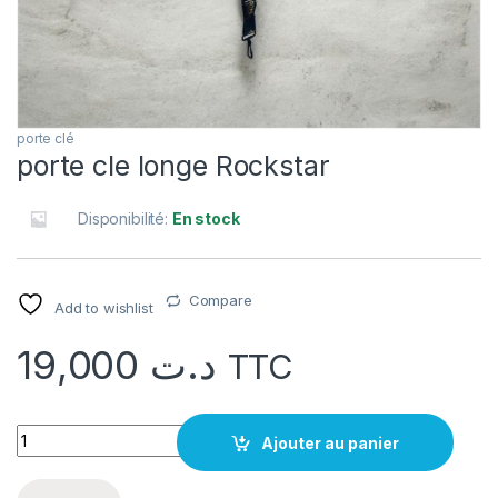
porte clé
porte cle longe Rockstar
Disponibilité:
En stock
Compare
Add to wishlist
19,000
د.ت
TTC
quantité porte cle longe Rockstar
Ajouter au panier