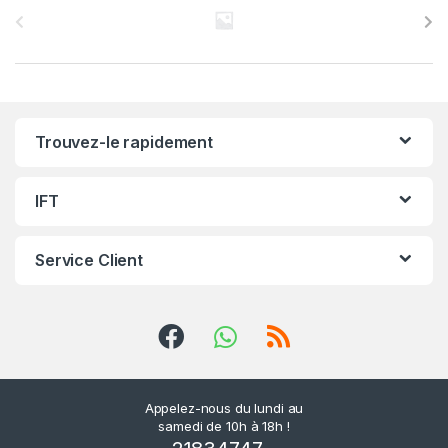
a
r
r
Trouvez-le rapidement
o
u
IFT
s
Service Client
e
l
d
e
Appelez-nous du lundi au
samedi de 10h à 18h !
s