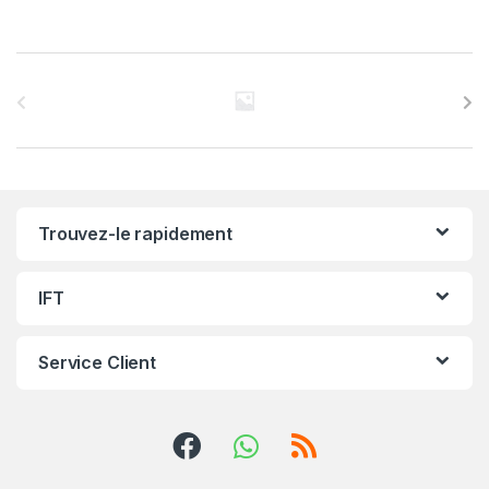
C
a
r
r
Trouvez-le rapidement
o
u
IFT
s
Service Client
e
l
d