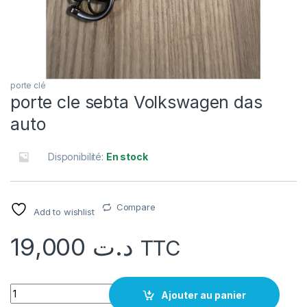
porte clé
porte cle sebta Volkswagen das
auto
Disponibilité:
En stock
Compare
Add to wishlist
19,000
د.ت
TTC
quantité porte cle sebta Volkswagen das auto
Ajouter au panier