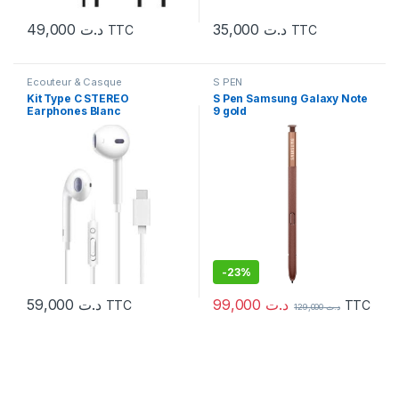
49,000
د.ت
35,000
د.ت
TTC
TTC
Ecouteur & Casque
S PEN
Kit Type C STEREO
S Pen Samsung Galaxy Note
Earphones Blanc
9 gold
-
23%
99,000
د.ت
59,000
د.ت
TTC
TTC
129,000
د.ت