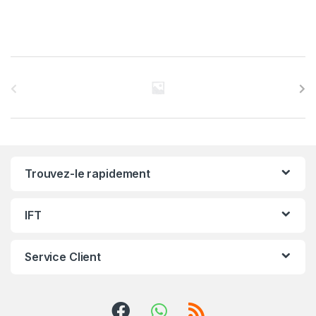
C
a
r
r
Trouvez-le rapidement
o
u
IFT
s
Service Client
e
l