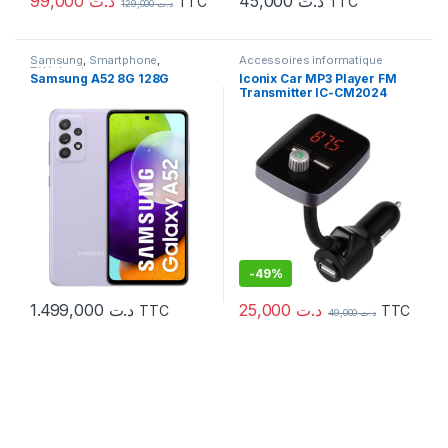
99,000
د.ت
45,000
د.ت
TTC
TTC
129,000
د.ت
Samsung
,
Smartphone
,
Accessoires informatique
Téléphonie
Samsung A52 8G 128G
Iconix Car MP3 Player FM
Transmitter IC-CM2024
-
49%
25,000
د.ت
1.499,000
د.ت
TTC
TTC
49,000
د.ت