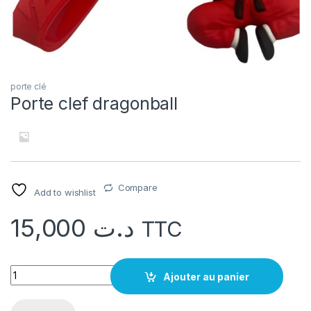
porte clé
Porte clef dragonball
Compare
Add to wishlist
15,000
د.ت
TTC
quantité Porte clef dragonball
Ajouter au panier