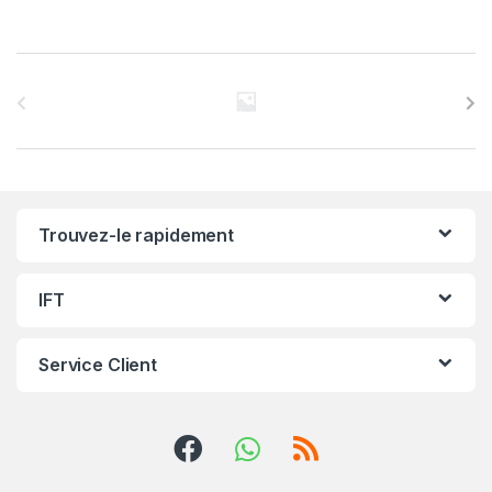
C
a
r
r
Trouvez-le rapidement
o
u
IFT
s
Service Client
e
l
d