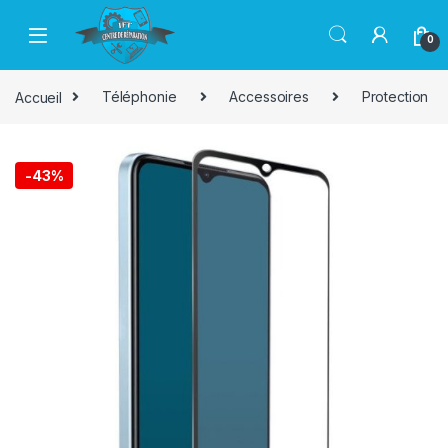
Passer à la navigation
Aller au contenu
0
Accueil
Téléphonie
Accessoires
Protection
-
43%