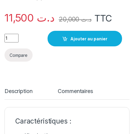
11,500
د.ت
TTC
20,000
د.ت
quantité Protection Ecran en Verre Trempé PREMIUM Pour OP
Ajouter au panier
Compare
Description
Commentaires
Caractéristiques :