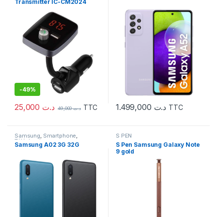
Transmitter IC-CM2024
-
49%
25,000
د.ت
1.499,000
د.ت
TTC
TTC
49,000
د.ت
Samsung
,
Smartphone
,
S PEN
Téléphonie
Samsung A02 3G 32G
S Pen Samsung Galaxy Note
9 gold