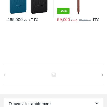
-
23%
99,000
د.ت
469,000
د.ت
TTC
TTC
129,000
د.ت
C
a
r
r
Trouvez-le rapidement
o