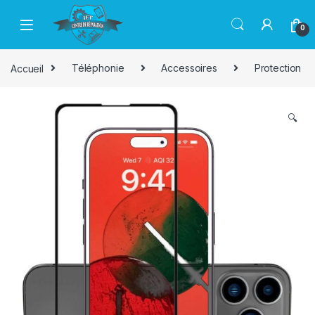
Passer à la navigation
Aller au contenu
0
Accueil
Téléphonie
Accessoires
Protection
🔍