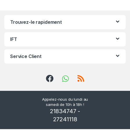
r
r
Trouvez-le rapidement
o
u
IFT
s
Service Client
e
l
d
e
Appelez-nous du lundi au
samedi de 10h à 18h !
s
21834747 -
m
27241118