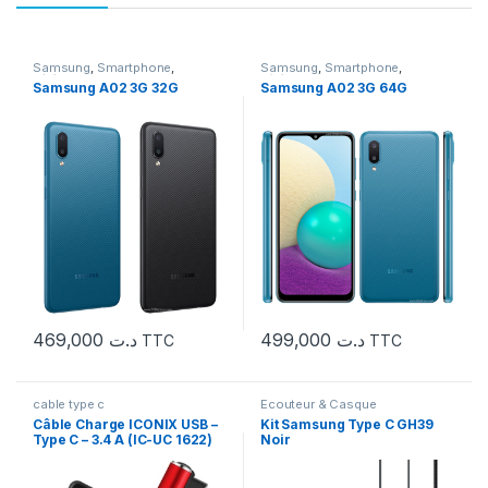
Samsung
,
Smartphone
,
Samsung
,
Smartphone
,
Téléphonie
Téléphonie
Samsung A02 3G 32G
Samsung A02 3G 64G
469,000
د.ت
499,000
د.ت
TTC
TTC
cable type c
Ecouteur & Casque
Câble Charge ICONIX USB –
Kit Samsung Type C GH39
Type C – 3.4 A (IC-UC 1622)
Noir
Bleu