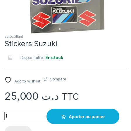
autocollant
Stickers Suzuki
Disponibilité:
En stock
Compare
Add to wishlist
25,000
د.ت
TTC
quantité Stickers Suzuki
Ajouter au panier