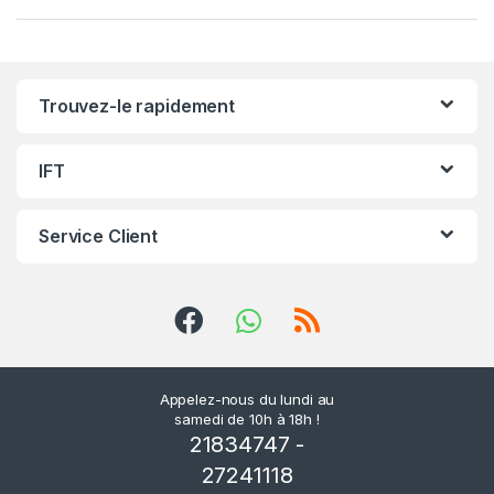
r
r
Trouvez-le rapidement
o
u
IFT
s
Service Client
e
l
d
e
Appelez-nous du lundi au
samedi de 10h à 18h !
s
21834747 -
m
27241118