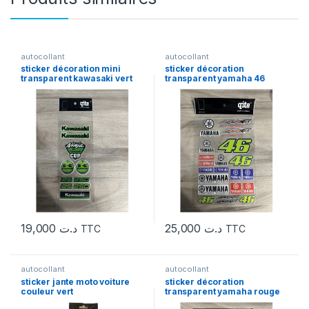
autocollant
autocollant
sticker décoration mini
sticker décoration
transparent kawasaki vert
transparent yamaha 46
19,000
د.ت
25,000
د.ت
TTC
TTC
autocollant
autocollant
sticker jante moto voiture
sticker décoration
couleur vert
transparent yamaha rouge