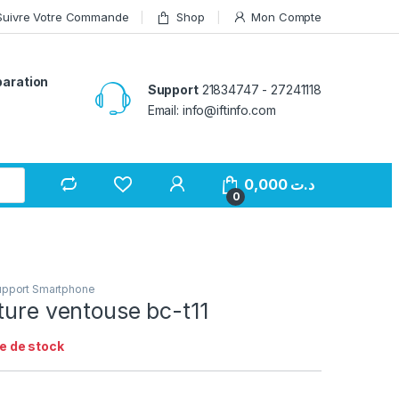
Suivre Votre Commande
Shop
Mon Compte
paration
Support
21834747 - 27241118
Email: info@iftinfo.com
0,000
د.ت
0
upport Smartphone
ture ventouse bc-t11
e de stock