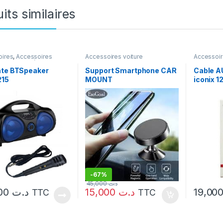
its similaires
oires
,
Accessoires
Accessoires voiture
Accessoir
Audio & Vidéo
,
Haut-
s Bluetooth
nte BTSpeaker
Support Smartphone CAR
Cable A
15
MOUNT
iconix 1
-
67%
45,000
د.ت
89,000
د.ت
15,000
د.ت
TTC
TTC