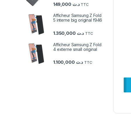
149,000
د.ت
TTC
Afficheur Samsung Z Fold
5 interne big original f946
1.350,000
د.ت
TTC
Afficheur Samsung Z Fold
4 externe small original
1.100,000
د.ت
TTC