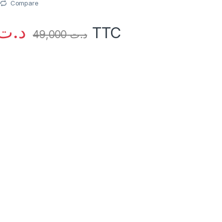
Compare
د.ت
TTC
49,000
د.ت