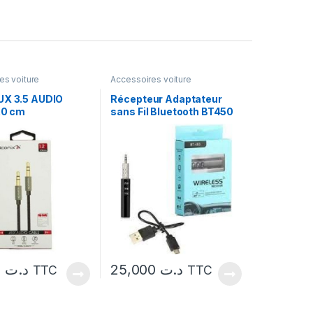
es voiture
Accessoires voiture
UX 3.5 AUDIO
Récepteur Adaptateur
20 cm
sans Fil Bluetooth BT450
19,000
د.ت
25,000
د.ت
TTC
TTC