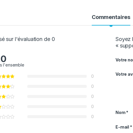
Commentaires
é sur l'évaluation de 0
Soyez l
« suppo
.0
Votre no
s l'ensemble
Votre av
0
0
0
0
Nom
*
0
E-mail
*