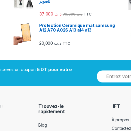
لتصوير
37,000
د.ت
79,000
د.ت
TTC
Protection Céramique mat samsung
A12 A70 A02S A13 a14 a13
20,000
د.ت
TTC
 recevez un coupon
5 DT pour votre
Trouvez-le
IFT
 !
rapidement
À propos
Blog
Contacte