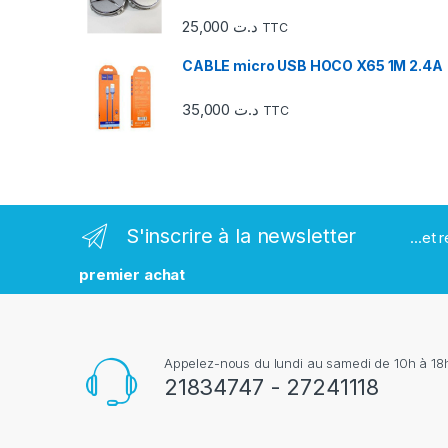
d
25,000
د.ت
TTC
e
CABLE micro USB HOCO X65 1M 2.4A
s
35,000
د.ت
TTC
m
a
r
S'inscrire à la newsletter
...et
q
premier achat
u
e
Appelez-nous du lundi au samedi de 10h à 18h
s
21834747 - 27241118