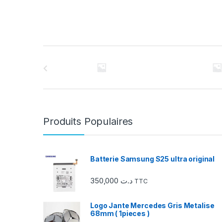
C
a
r
r
Produits Populaires
o
u
Batterie Samsung S25 ultra original
s
350,000
د.ت
TTC
e
Logo Jante Mercedes Gris Metalise
l
68mm ( 1pieces )