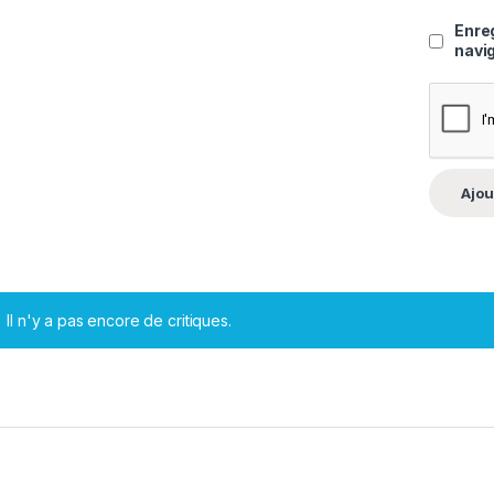
Enre
navi
Il n'y a pas encore de critiques.