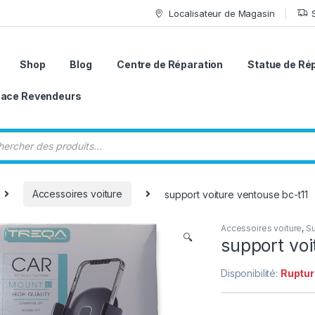
Localisateur de Magasin
Shop
Blog
Centre de Réparation
Statue de Ré
ace Revendeurs
 de produits
Accessoires voiture
support voiture ventouse bc-t11
Accessoires voiture
,
S
🔍
support voi
Disponibilité:
Ruptur