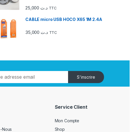
25,000
د.ت
TTC
CABLE micro USB HOCO X65 1M 2.4A
35,000
د.ت
TTC
S'inscrire
Service Client
Mon Compte
z-Nous
Shop