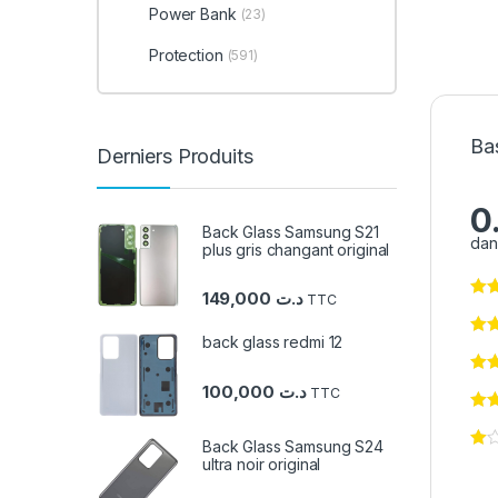
Power Bank
(23)
Protection
(591)
Bas
Derniers Produits
0
Back Glass Samsung S21
dan
plus gris changant original
149,000
د.ت
TTC
back glass redmi 12
100,000
د.ت
TTC
Back Glass Samsung S24
ultra noir original