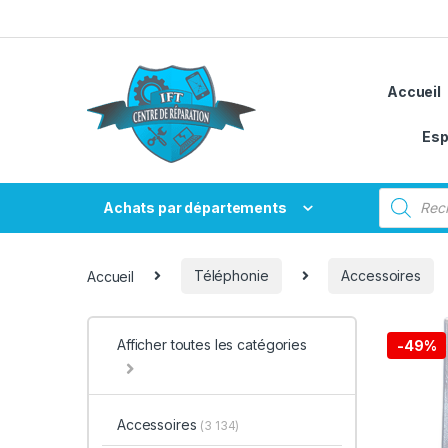
Passer à la navigation
Aller au contenu
Accueil
Esp
Recherche
Achats par départements
Accueil
Téléphonie
Accessoires
Afficher toutes les catégories
-
49%
Accessoires
(3 134)