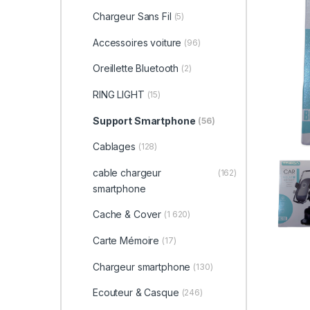
Chargeur Sans Fil
(5)
Accessoires voiture
(96)
Oreillette Bluetooth
(2)
RING LIGHT
(15)
Support Smartphone
(56)
Cablages
(128)
cable chargeur
(162)
smartphone
Cache & Cover
(1 620)
Carte Mémoire
(17)
Chargeur smartphone
(130)
Ecouteur & Casque
(246)