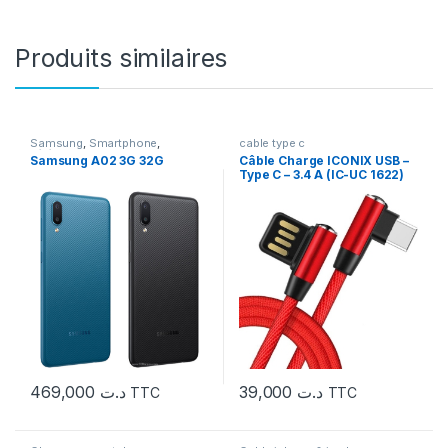
Produits similaires
Samsung
,
Smartphone
,
cable type c
Téléphonie
Samsung A02 3G 32G
Câble Charge ICONIX USB –
Type C – 3.4 A (IC-UC 1622)
Bleu
469,000
د.ت
39,000
د.ت
TTC
TTC