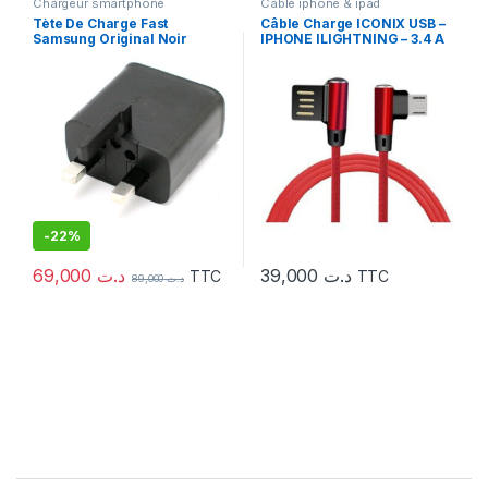
Chargeur smartphone
Cable iphone & ipad
Tète De Charge Fast
Câble Charge ICONIX USB –
Samsung Original Noir
IPHONE ILIGHTNING – 3.4 A
(IC-UC 1622) Rouge
-
22%
69,000
د.ت
39,000
د.ت
TTC
TTC
89,000
د.ت