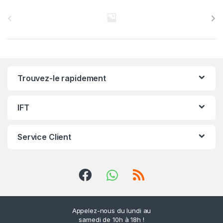
C
a
r
r
Trouvez-le rapidement
o
u
IFT
s
Service Client
e
l
d
e
Appelez-nous du lundi au
samedi de 10h à 18h !