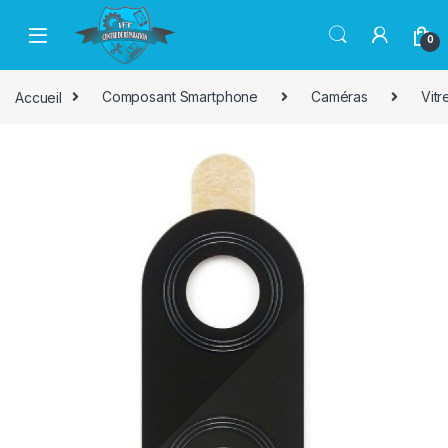
Passer à la navigation
Aller au contenu
0
Accueil
Composant Smartphone
Caméras
Vit