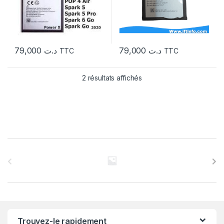
79,000
د.ت
79,000
د.ت
TTC
TTC
2 résultats affichés
C
a
r
r
Trouvez-le rapidement