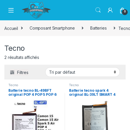
Passer à la navigation
Aller au contenu
0
Accueil
Composant Smartphone
Batteries
Tecn
Tecno
2 résultats affichés
Filtres
Tecno
Tecno
Batterie tecno BL-49BFT
Batterie tecno spark 4
original POP 4 POP 5 POP 6
original BL-39LT SMART 4
/SPARK GO /
/CAMON 12 AIR