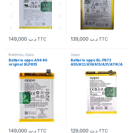
149,000
د.ت
139,000
د.ت
TTC
TTC
Batteries
,
Oppo
Oppo
Batterie oppo A94 4G
Batterie oppo BL-P673
original BLP835
A55/A12/A16/A15/A31/A11K/A
3S/A5S/ REALME C1 2018
2019
149,000
د.ت
129,000
د.ت
TTC
TTC