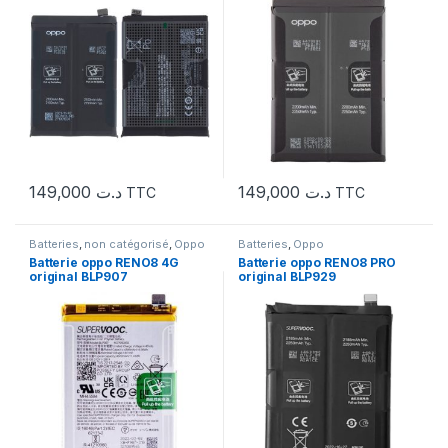
149,000
د.ت
149,000
د.ت
TTC
TTC
Batteries
,
non catégorisé
,
Oppo
Batteries
,
Oppo
Batterie oppo RENO8 4G
Batterie oppo RENO8 PRO
original BLP907
original BLP929