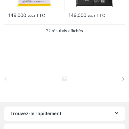
149,000
د.ت
149,000
د.ت
TTC
TTC
22 résultats affichés
C
a
r
r
Trouvez-le rapidement
o
u