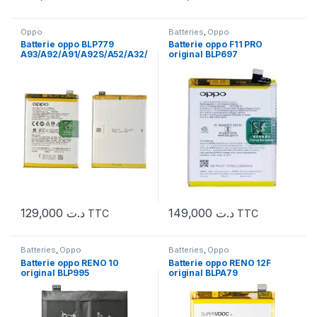
Oppo
Batteries
,
Oppo
Batterie oppo BLP779
Batterie oppo F11 PRO
A93/A92/A91/A92S/A52/A32/
original BLP697
RENO4 LIFE /4F/4Z 5G /F17
PRO
129,000
د.ت
149,000
د.ت
TTC
TTC
Batteries
,
Oppo
Batteries
,
Oppo
Batterie oppo RENO 10
Batterie oppo RENO 12F
original BLP995
original BLPA79