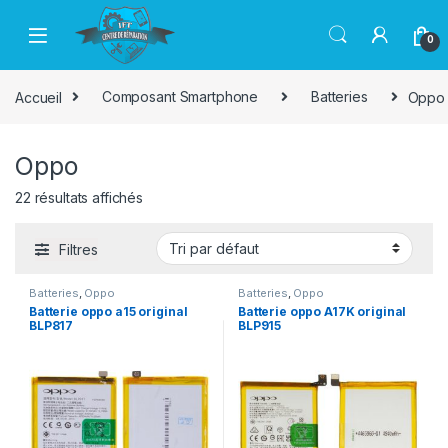
Passer à la navigation
Aller au contenu
0
Accueil
Composant Smartphone
Batteries
Oppo
Oppo
22 résultats affichés
Filtres
Batteries
,
Oppo
Batteries
,
Oppo
Batterie oppo a15 original
Batterie oppo A17K original
BLP817
BLP915