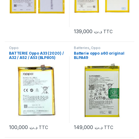
139,000
د.ت
TTC
Oppo
Batteries
,
Oppo
BATTERIE Oppo A33 (2020) /
Batterie oppo a60 original
A32 / A52 / A53 (BLP805)
BLPA49
5000mAh ORIIGINAL
100,000
د.ت
149,000
د.ت
TTC
TTC