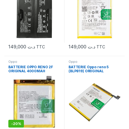
149,000
د.ت
149,000
د.ت
TTC
TTC
Oppo
Oppo
BATTERIE OPPO RENO 2F
BATTERIE Oppo reno 5
ORIGINAL 4000MAH
(BLP819) ORIIGINAL
-
20%