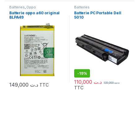
Batteries
,
Oppo
Batteries
Batterie oppo a60 original
Batterie PC Portable Dell
BLPA49
5010
-
19%
110,000
د.ت
135,000
د.ت
149,000
د.ت
TTC
TTC