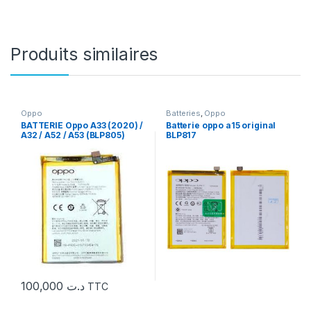
Produits similaires
Oppo
Batteries
,
Oppo
BATTERIE Oppo A33 (2020) /
Batterie oppo a15 original
A32 / A52 / A53 (BLP805)
BLP817
5000mAh ORIIGINAL
100,000
د.ت
TTC