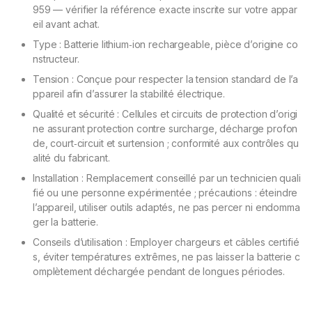
959
—
vérifier
la
référence
exacte
inscrite
sur
votre
appar
eil
avant
achat.
Type
:
Batterie
lithium‑ion
rechargeable,
pièce
d’origine
co
nstructeur.
Tension
:
Conçue
pour
respecter
la
tension
standard
de
l’a
ppareil
afin
d’assurer
la
stabilité
électrique.
Qualité
et
sécurité
:
Cellules
et
circuits
de
protection
d’origi
ne
assurant
protection
contre
surcharge,
décharge
profon
de,
court‑circuit
et
surtension
;
conformité
aux
contrôles
qu
alité
du
fabricant.
Installation
:
Remplacement
conseillé
par
un
technicien
quali
fié
ou
une
personne
expérimentée
;
précautions
:
éteindre
l’appareil,
utiliser
outils
adaptés,
ne
pas
percer
ni
endomma
ger
la
batterie.
Conseils
d’utilisation
:
Employer
chargeurs
et
câbles
certifié
s,
éviter
températures
extrêmes,
ne
pas
laisser
la
batterie
c
omplètement
déchargée
pendant
de
longues
périodes.