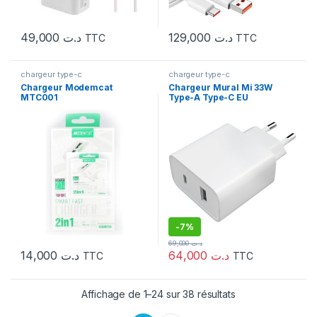
49,000
د.ت
129,000
د.ت
TTC
TTC
chargeur type-c
chargeur type-c
Chargeur Modemcat
Chargeur Mural Mi 33W
MTC001
Type-A Type-C EU
-
7%
69,000
د.ت
14,000
د.ت
64,000
د.ت
TTC
TTC
Affichage de 1–24 sur 38 résultats