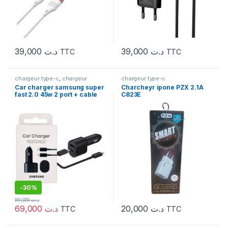
39,000
د.ت
39,000
د.ت
TTC
TTC
chargeur type-c
,
chargeur
chargeur type-c
voiture
Car charger samsung super
Charcheyr ipone PZX 2.1A
fast 2.0 45w 2 port + cable
C823E
type c noior
-
30%
99,000
د.ت
69,000
د.ت
20,000
د.ت
TTC
TTC