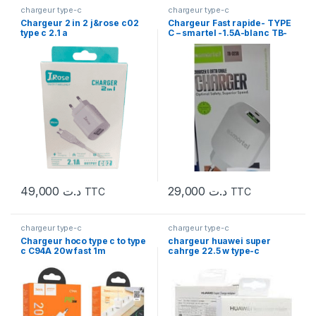
chargeur type-c
chargeur type-c
Chargeur 2 in 2 j&rose c02
Chargeur Fast rapide- TYPE
type c 2.1 a
C – smartel -1.5A-blanc TB-
023B
49,000
د.ت
29,000
د.ت
TTC
TTC
chargeur type-c
chargeur type-c
Chargeur hoco type c to type
chargeur huawei super
c C94A 20w fast 1m
cahrge 22.5 w type-c