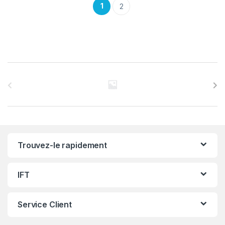
1
2
C
a
r
r
Trouvez-le rapidement
o
u
IFT
s
Service Client
e