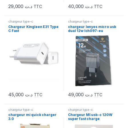
29,000
د.ت
40,000
د.ت
TTC
TTC
chargeur type-c
chargeur type-c
Chargeur Kingleen E31 Type
chargeur lenyes micro usb
C Fast
dual 12w lch097-eu
45,000
د.ت
49,000
د.ت
TTC
TTC
chargeur type-c
chargeur type-c
chargeur mi quick charger
Chargeur MI usb-c 120W
3.0
super fast charge