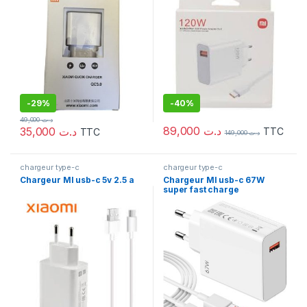
-
29%
-
40%
49,000
د.ت
89,000
د.ت
35,000
د.ت
TTC
TTC
149,000
د.ت
chargeur type-c
chargeur type-c
Chargeur MI usb-c 5v 2.5 a
Chargeur MI usb-c 67W
super fast charge