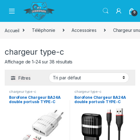
Passer à la navigation
Aller au contenu
0
Accueil
Téléphonie
Accessoires
Chargeur sm
chargeur type-c
Affichage de 1–24 sur 38 résultats
Filtres
chargeur type-c
chargeur type-c
Borofone Chargeur BA24A
Borofone Chargeur BA24A
double port usb TYPE-C
double port usb TYPE-C
BLANC
NOIR