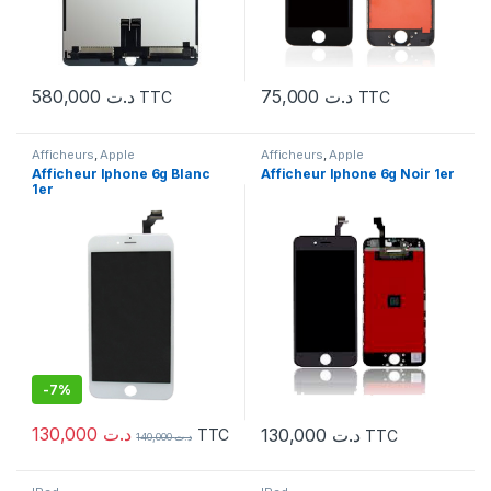
580,000
د.ت
75,000
د.ت
TTC
TTC
Afficheurs
,
Apple
Afficheurs
,
Apple
Afficheur Iphone 6g Blanc
Afficheur Iphone 6g Noir 1er
1er
-
7%
130,000
د.ت
130,000
د.ت
TTC
TTC
140,000
د.ت