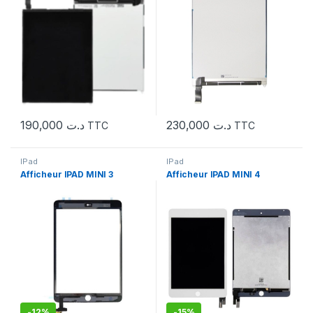
190,000
د.ت
230,000
د.ت
TTC
TTC
IPad
IPad
Afficheur IPAD MINI 3
Afficheur IPAD MINI 4
-
12%
-
15%