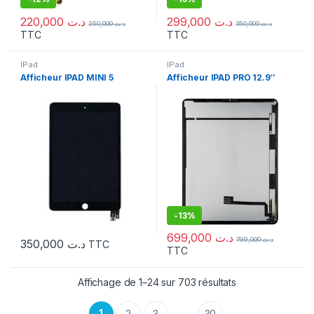
220,000
د.ت
299,000
د.ت
250,000
د.ت
350,000
د.ت
TTC
TTC
IPad
IPad
Afficheur IPAD MINI 5
Afficheur IPAD PRO 12.9″
-
13%
699,000
د.ت
799,000
د.ت
350,000
د.ت
TTC
TTC
Affichage de 1–24 sur 703 résultats
1
2
3
30