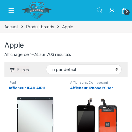
Passer à la navigation
Aller au contenu
0
Accueil
Produit brands
Apple
Apple
Affichage de 1–24 sur 703 résultats
Filtres
IPad
Afficheurs
,
Composant
Smartphone
,
iPhone
Afficheur IPAD AIR 3
Afficheur IPhone 5S 1er