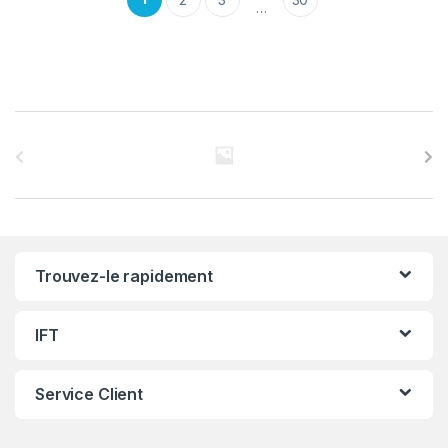
…
C
a
r
r
Trouvez-le rapidement
o
u
IFT
s
Service Client
e