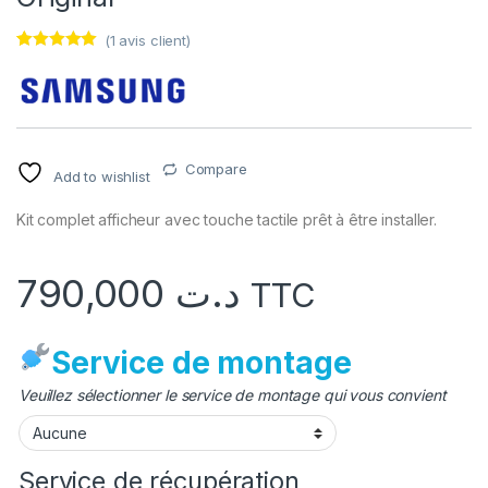
(
1
avis client)
Noté
1
5.00
sur 5
basé sur
notation
client
Compare
Add to wishlist
Kit complet afficheur avec touche tactile prêt à être installer.
790,000
د.ت
TTC
Service de montage
Veuillez sélectionner le service de montage qui vous convient
Service de récupération