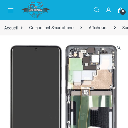
Passer à la navigation
Aller au contenu
0
Accueil
Composant Smartphone
Afficheurs
Sa
🔍