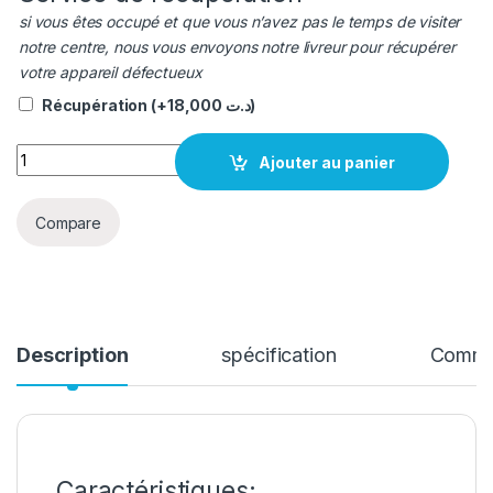
si vous êtes occupé et que vous n’avez pas le temps de visiter
notre centre, nous vous envoyons notre livreur pour récupérer
votre appareil défectueux
Récupération
(+
18,000
د.ت
)
quantité Afficheur Samsung S20 ULTRA Original
Ajouter au panier
Compare
Description
spécification
Comme
Caractéristiques: