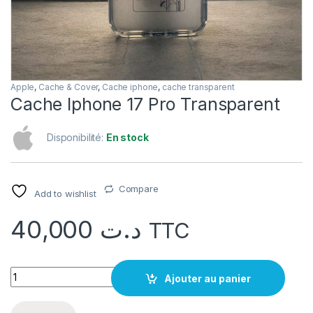
Apple
,
Cache & Cover
,
Cache iphone
,
cache transparent
Cache Iphone 17 Pro Transparent
Disponibilité:
En stock
Compare
Add to wishlist
40,000
د.ت
TTC
quantité Cache Iphone 17 Pro Transparent
Ajouter au panier