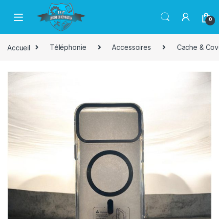
Passer à la navigation
Aller au contenu
0
Accueil
Téléphonie
Accessoires
Cache & Cov