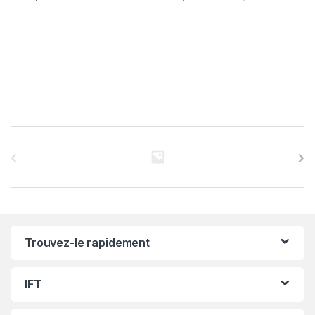
C
a
r
r
Trouvez-le rapidement
o
u
IFT
s