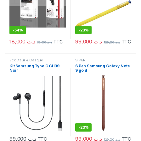
-
54%
-
23%
18,000
د.ت
99,000
د.ت
TTC
TTC
39,000
د.ت
129,000
د.ت
Ecouteur & Casque
S PEN
Kit Samsung Type C GH39
S Pen Samsung Galaxy Note
Noir
9 gold
-
23%
99,000
د.ت
99,000
د.ت
TTC
TTC
129,000
د.ت