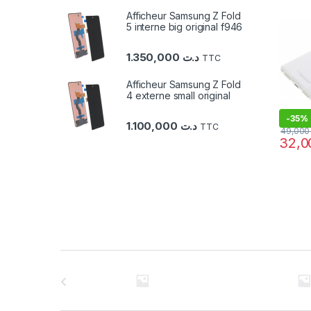
Afficheur Samsung Z Fold
5 interne big original f946
1.350,000
د.ت
TTC
Afficheur Samsung Z Fold
4 externe small original
-
35%
1.100,000
د.ت
TTC
49,
C
a