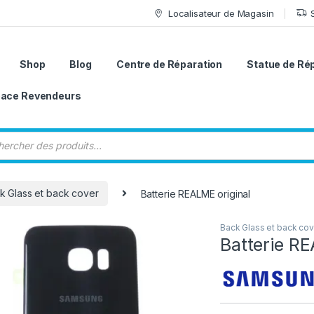
Localisateur de Magasin
Shop
Blog
Centre de Réparation
Statue de Ré
ace Revendeurs
 de produits
k Glass et back cover
Batterie REALME original
Back Glass et back cov
Batterie RE