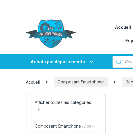
Passer à la navigation
Aller au contenu
Accueil
Esp
Recherche
Achats par départements
Accueil
Composant Smartphone
Bac
Afficher toutes les catégories
Composant Smartphone
(3 037)