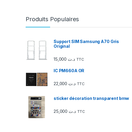
r
r
Produits Populaires
o
u
Support SIM Samsung A70 Gris
Original
s
15,000
د.ت
TTC
e
IC PM660A OR
l
22,000
د.ت
d
TTC
e
sticker décoration transparent bmw
s
25,000
د.ت
TTC
m