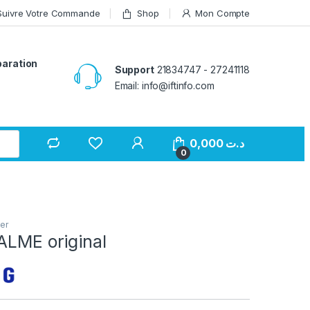
Suivre Votre Commande
Shop
Mon Compte
paration
Support
21834747 - 27241118
Email: info@iftinfo.com
0,000
د.ت
0
er
ALME original