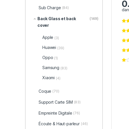
0
Sub Charge
(84)
dan
Back Glass et back
(149)
cover
Apple
(3)
Huawei
(39)
Oppo
(1)
Samsung
(83)
Xiaomi
(4)
Coque
(70)
Support Carte SIM
(83)
Empreinte Digitale
(76)
Écoute & Haut-parleur
(46)