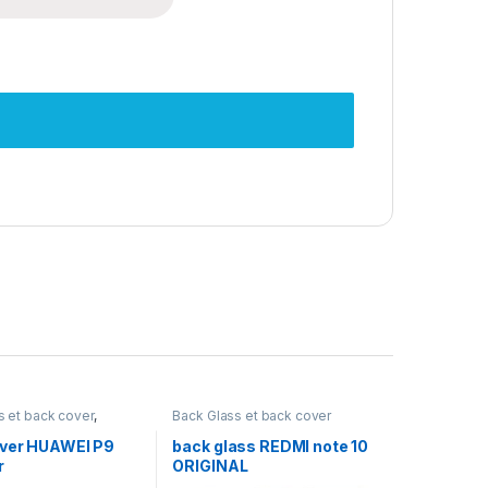
s et back cover
,
Back Glass et back cover
erie P
ver HUAWEI P9
back glass REDMI note 10
r
ORIGINAL