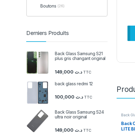
Boutons
(26)
Derniers Produits
Back Glass Samsung S21
plus gris changant original
149,000
د.ت
TTC
back glass redmi 12
Produ
100,000
د.ت
TTC
Back Glass Samsung S24
Back Gl
ultra noir original
Huawei
Back 
LITE B
149,000
د.ت
TTC