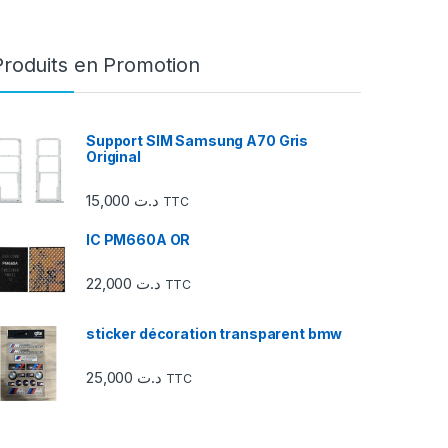
Produits en Promotion
Support SIM Samsung A70 Gris
Original
15,000
د.ت
TTC
IC PM660A OR
22,000
د.ت
TTC
sticker décoration transparent bmw
25,000
د.ت
TTC