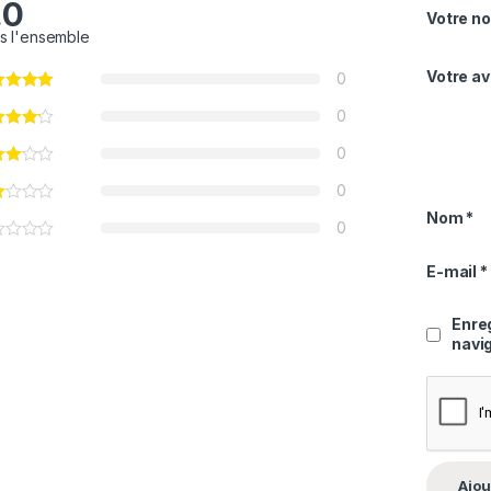
.0
Votre no
s l'ensemble
Votre av
0
0
0
0
Nom
*
0
E-mail
*
Enre
navi