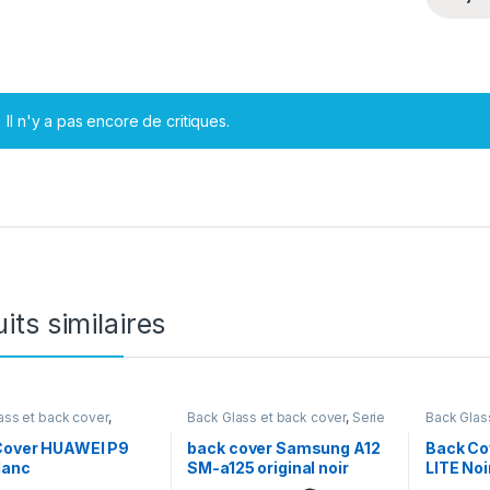
Il n'y a pas encore de critiques.
its similaires
ass et back cover
,
Back Glass et back cover
,
Serie
Back Glas
,
Serie P
A
Huawei
,
S
Cover HUAWEI P9
back cover Samsung A12
Back Co
lanc
SM-a125 original noir
LITE Noi