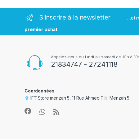
a
r
S'inscrire à la newsletter
...et
q
premier achat
u
e
Appelez-nous du lundi au samedi de 10h à 18h
s
21834747 - 27241118
Coordonnées
IFT Store menzah 5, 11 Rue Ahmed Tlili, Menzah 5