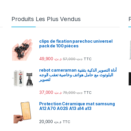
Produits Les Plus Vendus
clips de fixation parechoc universel
pack de 100 pièces
49,900
د.ت
57,000
د.ت
TTC
rebot cameraman أداة التصوير الذكية بتقنية
البلوتوث مع حامل هواتف وخاصية تعقب الوجه
لتصوير
37,000
د.ت
79,000
د.ت
TTC
Protection Céramique mat samsung
A12 A70 A02S A13 a14 a13
20,000
د.ت
TTC