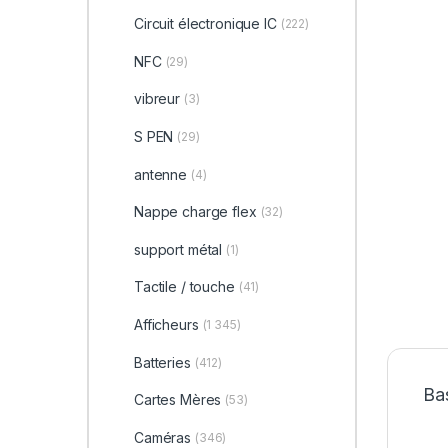
Circuit électronique IC
(222)
NFC
(29)
vibreur
(3)
S PEN
(29)
antenne
(4)
Nappe charge flex
(32)
support métal
(1)
Tactile / touche
(41)
Afficheurs
(1 345)
Batteries
(412)
Bas
Cartes Mères
(53)
Caméras
(346)