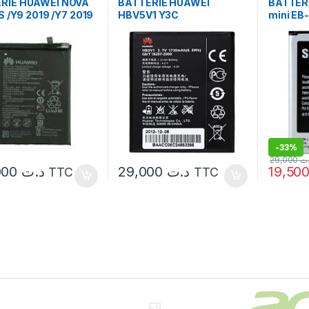
RIE HUAWEI NOVA
BATTERIE HUAWEI
BATTER
9S /Y9 2019 /Y7 2019
HBV5V1 Y3C
mini EB
689ECW / mate 10
-
33%
29,000
.ت
100,000
د.ت
29,000
د.ت
TTC
TTC