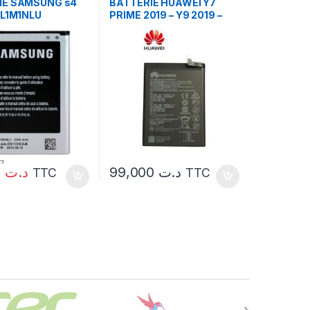
IE SAMSUNG s4
BATTERIE HUAWEI Y7
-L1M1NLU
PRIME 2019 – Y9 2019 –
Y9S – HONOR 8X
ORIGINAL 3650MAH
د
19,500
د.ت
99,000
د.ت
TTC
TTC