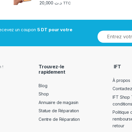
20,000
د.ت
TTC
 recevez un coupon
5 DT pour votre
Trouvez-le
IFT
 !
rapidement
À propos
Blog
Contacte
Shop
IFT Shop 
Annuaire de magasin
conditions
Statue de Réparation
Politique 
rembours
Centre de Réparation
retour