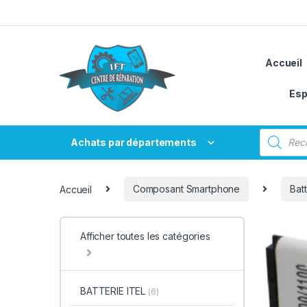
Passer à la navigation
Aller au contenu
Accueil
Esp
Recherche
Achats par départements
Accueil
Composant Smartphone
Bat
Afficher toutes les catégories
BATTERIE ITEL
(6)