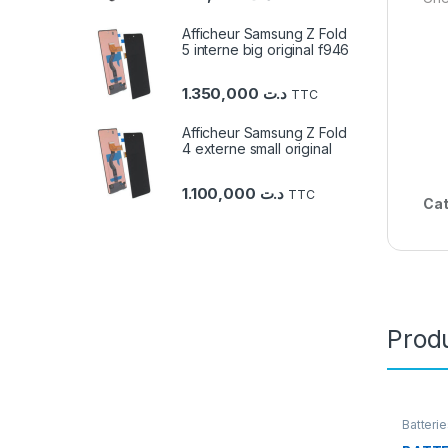
Afficheur Samsung Z Fold
5 interne big original f946
1.350,000
د.ت
TTC
Afficheur Samsung Z Fold
4 externe small original
1.100,000
د.ت
TTC
Cat
Produ
Batterie