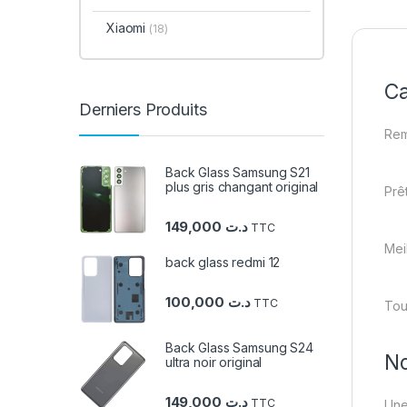
Xiaomi
(18)
Ca
Derniers Produits
Rem
Back Glass Samsung S21
plus gris changant original
Prêt
149,000
د.ت
TTC
Mei
back glass redmi 12
100,000
د.ت
TTC
Tou
Back Glass Samsung S24
No
ultra noir original
149,000
د.ت
TTC
Une