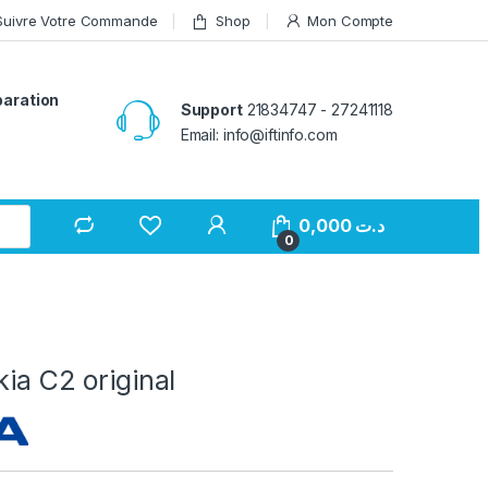
Suivre Votre Commande
Shop
Mon Compte
paration
Support
21834747 - 27241118
Email: info@iftinfo.com
0,000
د.ت
0
kia C2 original