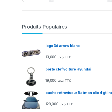
a
r
r
Produits Populaires
o
u
logo 3d arrow blanc
s
13,000
د.ت
TTC
e
porte clef voiture Hyundai
l
19,000
د.ت
TTC
d
e
cache rétroviseur Batman clio 4 gtlin
s
129,000
د.ت
TTC