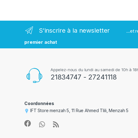
m
a
r
S'inscrire à la newsletter
...et
q
premier achat
u
e
Appelez-nous du lundi au samedi de 10h à 18h
s
21834747 - 27241118
Coordonnées
IFT Store menzah 5, 11 Rue Ahmed Tlili, Menzah 5