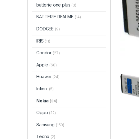
batterie one plus
(3)
BATTERIE REALME
(14)
DODGEE
(9)
IRIS
(11)
Condor
(27)
Apple
(68)
Huawei
(24)
Infinix
(5)
Nokia
(34)
Oppo
(22)
Samsung
(150)
Tecno
(2)