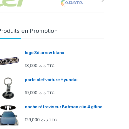
Produits en Promotion
logo 3d arrow blanc
13,000
د.ت
TTC
porte clef voiture Hyundai
19,000
د.ت
TTC
cache rétroviseur Batman clio 4 gtline
129,000
د.ت
TTC