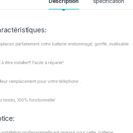
Description
spécification
ractéristiques:
placez parfaitement votre batterie endommagé, gonflé, inutilisable.
 à être installer!!! Facile à réparer!
lleur remplacement pour votre téléphone .
s testés, 100% fonctionnelle!
tice:
 installation professionnelle est requise pour cette batterie