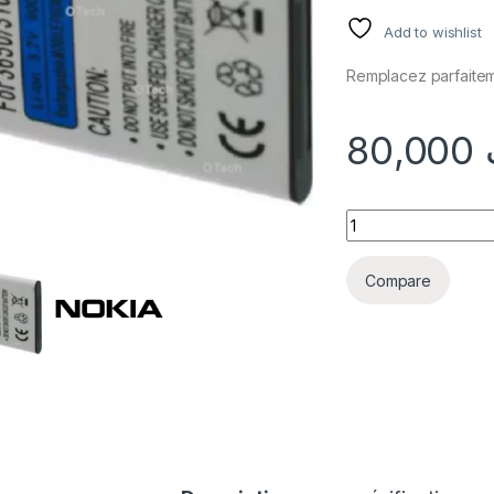
Add to wishlist
Remplacez parfaiteme
80,000
quantité Batterie N
Compare