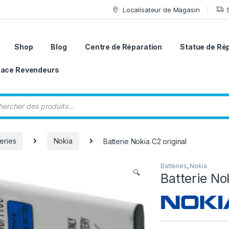
Localisateur de Magasin
Shop
Blog
Centre de Réparation
Statue de Ré
ace Revendeurs
 de produits
teries
Nokia
Batterie Nokia C2 original
Batteries
,
Nokia
🔍
Batterie No