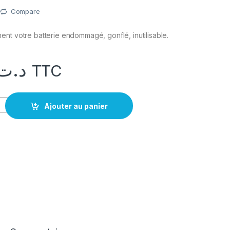
Compare
nt votre batterie endommagé, gonflé, inutilisable.
د.ت
TTC
okia C2 original
Ajouter au panier