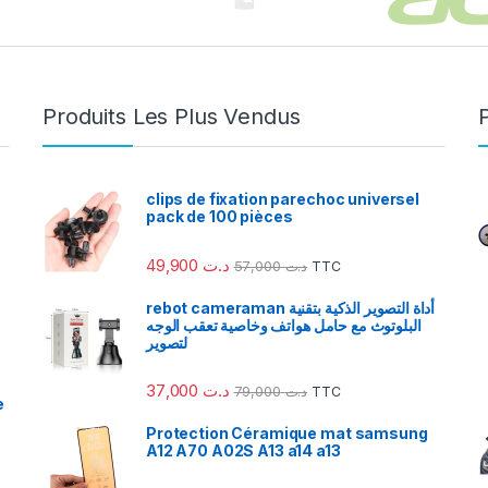
Produits Les Plus Vendus
clips de fixation parechoc universel
pack de 100 pièces
49,900
د.ت
57,000
د.ت
TTC
rebot cameraman أداة التصوير الذكية بتقنية
البلوتوث مع حامل هواتف وخاصية تعقب الوجه
لتصوير
37,000
د.ت
79,000
د.ت
TTC
e
Protection Céramique mat samsung
A12 A70 A02S A13 a14 a13